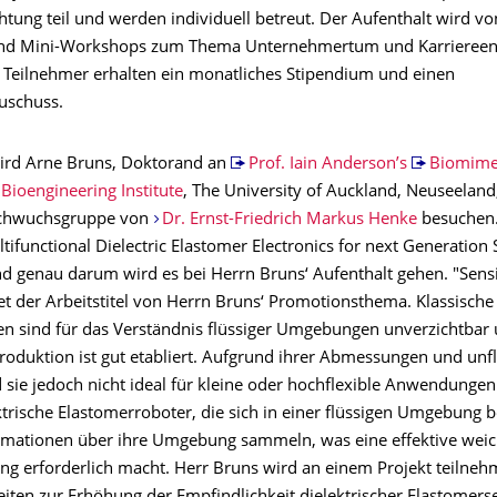
htung teil und werden individuell betreut. Der Aufenthalt wird vo
 und Mini-Workshops zum Thema Unternehmertum und Karriereen
ie Teilnehmer erhalten ein monatliches Stipendium und einen
uschuss.
ird Arne Bruns, Doktorand an
Prof. Iain Anderson’s
Biomimet
Bioengineering Institute
, The University of Auckland, Neuseeland
chwuchsgruppe von
Dr. Ernst-Friedrich Markus Henke
besuchen
ltifunctional Dielectric Elastomer Electronics for next Generation 
nd genau darum wird es bei Herrn Bruns‘ Aufenthalt gehen. "Sensi
tet der Arbeitstitel von Herrn Bruns‘ Promotionsthema. Klassische
n sind für das Verständnis flüssiger Umgebungen unverzichtbar 
Produktion ist gut etabliert. Aufgrund ihrer Abmessungen und unf
sie jedoch nicht ideal für kleine oder hochflexible Anwendungen.
ktrische Elastomerroboter, die sich in einer flüssigen Umgebung 
mationen über ihre Umgebung sammeln, was eine effektive wei
ng erforderlich macht. Herr Bruns wird an einem Projekt teilneh