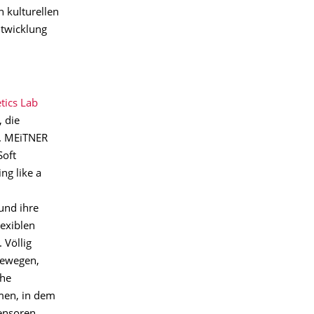
n kulturellen
twicklung
ics Lab
, die
. MEiTNER
Soft
ng like a
und ihre
lexiblen
 Völlig
bewegen,
che
men, in dem