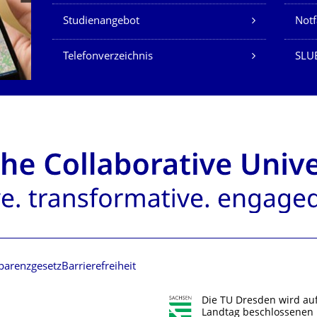
Studienangebot
Not
Telefonverzeichnis
SLU
parenzgesetz
Barrierefreiheit
Die TU Dresden wird au
Landtag beschlossenen 