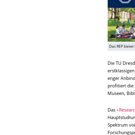
Das REP bietet
Die TU Dresde
erstklassige
enger Anbind
profitiert di
Museen, Bibl
Das
Researc
Hauptstudium
Spektrum von
Forschungspr