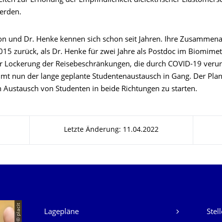
eiten zur Erhöhung der Empfindlichkeit dielektrischer Elastomer
werden.
on und Dr. Henke kennen sich schon seit Jahren. Ihre Zusammenar
2015 zurück, als Dr. Henke für zwei Jahre als Postdoc im Biomimetc
r Lockerung der Reisebeschränkungen, die durch COVID-19 verur
t nun der lange geplante Studentenaustausch in Gang. Der Plan 
 Austausch von Studenten in beide Richtungen zu starten.
Letzte Änderung: 11.04.2022
Unsere Dienste
© placit
Lagepläne
Stel