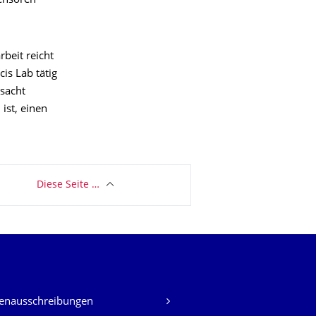
sensoren
beit reicht
is Lab tätig
sacht
ist, einen
Diese Seite …
lenausschreibungen