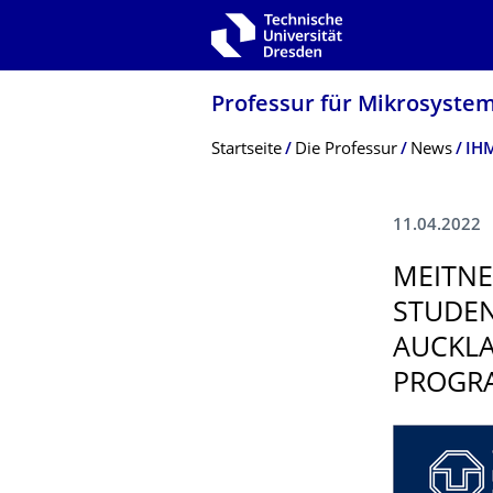
Zur Hauptnavigation springen
Zur Suche springen
Zum Inhalt springen
Professur für Mikrosyste
Breadcrumb-Menü
Startseite
Die Professur
News
11.04.2022
MEITN
STUDEN
AUCKLA
PROGR