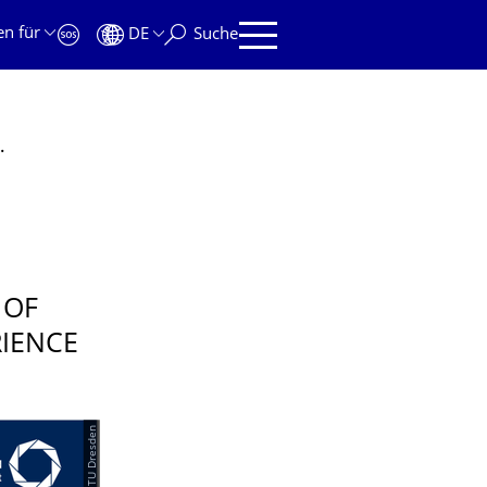
en für
DE
Suche
University of Auckland
 OF
IENCE
© TU Dresden