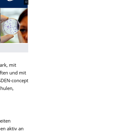
ark, mit
ften und mit
ESDEN-concept
chulen,
m
eiten
en aktiv an