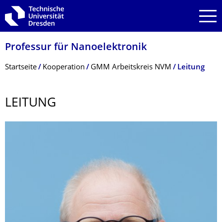
Zur Hauptnavigation springen
Zur Suche springen
Zum Inhalt springen
Professur für Nanoelektronik
Breadcrumb-Menü
Startseite
Kooperation
GMM Arbeitskreis NVM
Leitung
LEITUNG