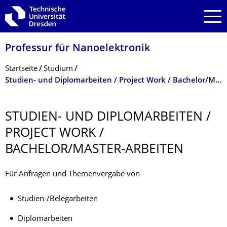
Zur Hauptnavigation springen
Zur Suche springen
Zum Inhalt springen
Professur für Nanoelektronik
Breadcrumb-Menü
Startseite
Studium
Studien- und Diplomarbeiten / Project Work / Bachelor/Master-Arbeiten
STUDIEN- UND DIPLOMARBEITEN /
PROJECT WORK /
BACHELOR/MASTER-ARBEITEN
Für Anfragen und Themenvergabe von
Studien-/Belegarbeiten
Diplomarbeiten