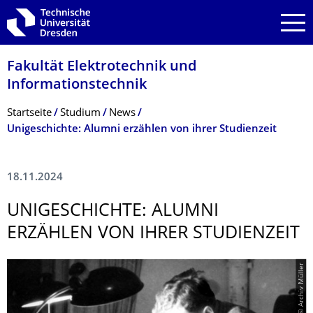
Zur Hauptnavigation springen
Zur Suche springen
Zum Inhalt springen
Fakultät Elektrotechnik und
Informationstech­nik
Breadcrumb-Menü
Startseite
Studium
News
Unigeschichte: Alumni erzählen von ihrer Studienzeit
18.11.2024
UNIGESCHICHTE: ALUMNI
ERZÄHLEN VON IHRER STUDIENZEIT
© Archiv Müller