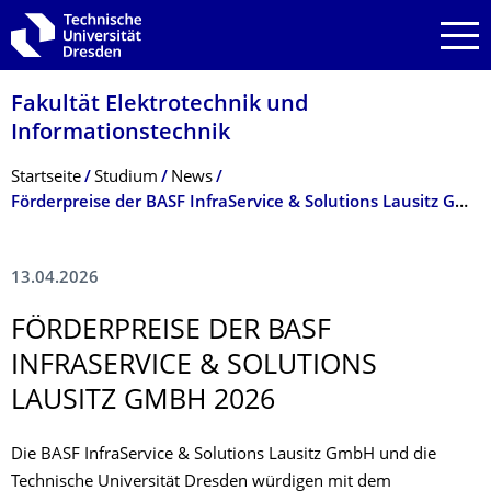
Zur Hauptnavigation springen
Zur Suche springen
Zum Inhalt springen
Fakultät Elektrotechnik und
Informationstech­nik
Breadcrumb-Menü
Startseite
Studium
News
Förderpreise der BASF InfraService & Solutions Lausitz GmbH 2026
13.04.2026
FÖRDERPREISE DER BASF
INFRASERVICE & SOLUTIONS
LAUSITZ GMBH 2026
Die BASF InfraService & Solutions Lausitz GmbH und die
Technische Universität Dresden würdigen mit dem