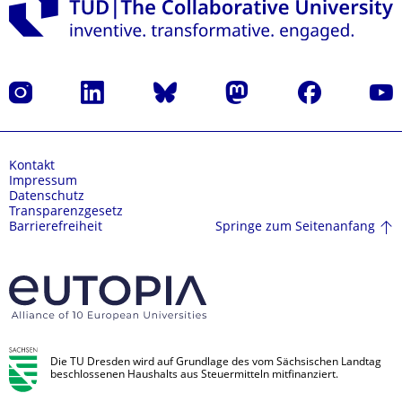
Instagram
LinkedIn
Bluesky
Mastodon
Facebook
Yout
Kontakt
Impressum
Datenschutz
Transparenzgesetz
Springe zum Seitenanfang
Barrierefreiheit
Die TU Dresden wird auf Grundlage des vom Sächsischen Landtag
beschlossenen Haushalts aus Steuermitteln mitfinanziert.