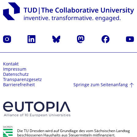
Instagram
LinkedIn
Bluesky
Mastodon
Facebook
Yout
Kontakt
Impressum
Datenschutz
Transparenzgesetz
Springe zum Seitenanfang
Barrierefreiheit
Die TU Dresden wird auf Grundlage des vom Sächsischen Landtag
beschlossenen Haushalts aus Steuermitteln mitfinanziert.