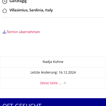
Zeit
Ganztägig
Ort
Villasimius, Sardinia, Italy
Termin übernehmen
Zu dieser Seite
Nadja Kühne
Letzte Änderung: 16.12.2024
Diese Seite …