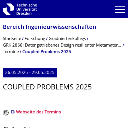
Zur Hauptnavigation springen
Zur Suche springen
Zum Inhalt springen
Bereich Ingenieur­wissen­schaften
Breadcrumb-Menü
Startseite
Forschung
Graduiertenkollegs
GRK 2868: Datengetriebe­nes Design resilienter Metamaterialien
Termine
Coupled Problems 2025
26.05.2025 - 29.05.2025
COUPLED PROBLEMS 2025
Webseite des Termins