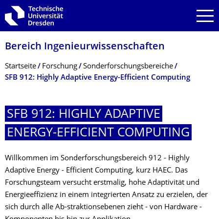
Zur Hauptnavigation springen
Zur Suche springen
Zum Inhalt springen
Bereich Ingenieur­wissen­schaften
Breadcrumb-Menü
Startseite
Forschung
Sonderforschungsbereiche
SFB 912: Highly Adaptive Energy-Efficient Computing
SFB 912: HIGHLY ADAPTIVE
ENERGY-EFFICIENT COMPUTING
Willkommen im Sonderforschungsbereich 912 - Highly
Adaptive Energy - Efficient Computing, kurz HAEC. Das
Forschungsteam versucht erstmalig, hohe Adaptivität und
Energieeffizienz in einem integrierten Ansatz zu erzielen, der
sich durch alle Ab-straktionsebenen zieht - von Hardware -