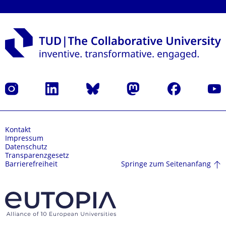
Instagram
LinkedIn
Bluesky
Mastodon
Facebook
Yout
Kontakt
Impressum
Datenschutz
Transparenzgesetz
Springe zum Seitenanfang
Barrierefreiheit