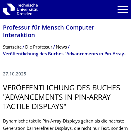
Zur Hauptnavigation springen
Zur Suche springen
Zum Inhalt springen
Professur für Mensch-Computer-
Interaktion
Breadcrumb-Menü
Startseite
Die Professur
News
Veröffentlichung des Buches "Advancements in Pin-Array Tactile Displays"­
27.10.2025
VERÖFFENTLI­CHUNG DES BUCHES
"ADVANCEMENTS IN PIN-ARRAY
TACTILE DISPLAYS"
Dynamische taktile Pin-Array-Displays gelten als die nächste
Generation barrierefreier Displays, die nicht nur Text, sondern