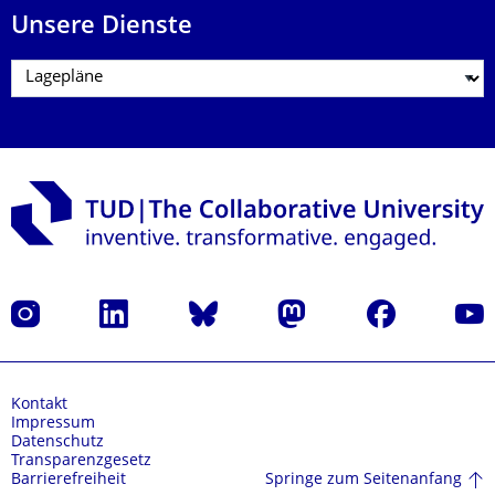
Unsere Dienste
Instagram
LinkedIn
Bluesky
Mastodon
Facebook
Yout
Kontakt
Impressum
Datenschutz
Transparenzgesetz
Springe zum Seitenanfang
Barrierefreiheit