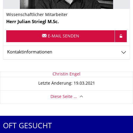
Wissenschaftlicher Mitarbeiter
Name
Herr
Julian
Striegl
M.Sc.
E-MAIL SENDEN
Kontaktinformationen
Zu dieser Seite
Christin Engel
Letzte Änderung: 19.03.2021
Diese Seite …
OFT GESUCHT