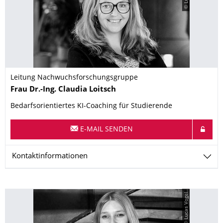
Leitung Nachwuchsforschungsgruppe
Name
Frau
Dr.-Ing.
Claudia
Loitsch
Bedarfsorientiertes KI-Coaching für Studierende
E-MAIL SENDEN
Kontaktinformationen
© Lucas Vogel