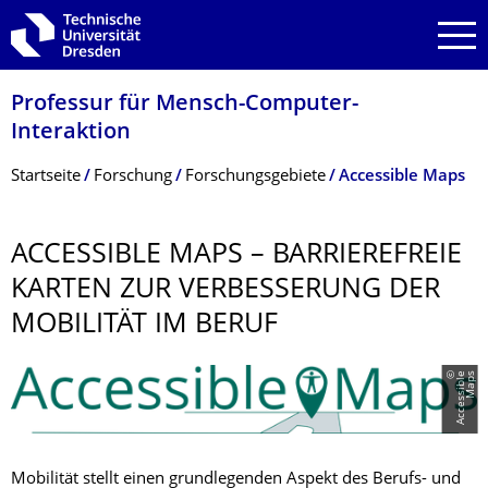
Zur Hauptnavigation springen
Zur Suche springen
Zum Inhalt springen
Professur für Mensch-Computer-
Interaktion
Breadcrumb-Menü
Startseite
Forschung
Forschungsgebiete
Accessible Maps
ACCESSIBLE MAPS – BARRIEREFREIE
KARTEN ZUR VERBESSERUNG DER
MOBILITÄT IM BERUF
©
A
c
c
e
s
s
i
b
l
e
M
a
p
s
Mobilität stellt einen grundlegenden Aspekt des Berufs- und