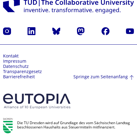
Instagram
LinkedIn
Bluesky
Mastodon
Facebook
Yout
Kontakt
Impressum
Datenschutz
Transparenzgesetz
Springe zum Seitenanfang
Barrierefreiheit
Die TU Dresden wird auf Grundlage des vom Sächsischen Landtag
beschlossenen Haushalts aus Steuermitteln mitfinanziert.