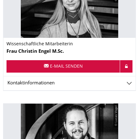
Wissenschaftliche Mitarbeiterin
Name
Frau
Christin
Engel
M.Sc.
E-MAIL SENDEN
Kontaktinformationen
© Lucas Vogel