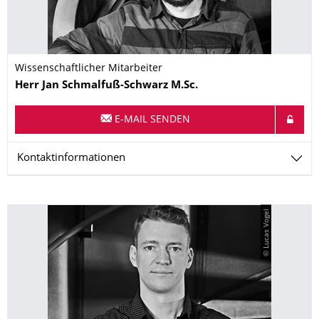
Wissenschaftlicher Mitarbeiter
Name
Herr
Jan
Schmalfuß-Schwarz
M.Sc.
E-MAIL SENDEN
Kontaktinformationen
© Lucas Vogel