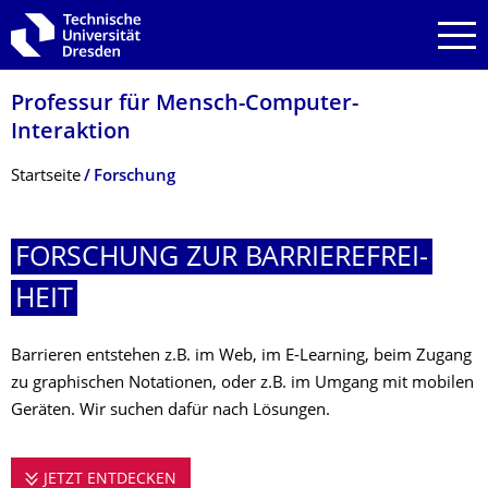
Zur Hauptnavigation springen
Zur Suche springen
Zum Inhalt springen
Professur für Mensch-Computer-
Interaktion
Breadcrumb-Menü
Startseite
Forschung
FORSCHUNG ZUR BARRIEREFREI­
HEIT
Barrieren entstehen z.B. im Web, im E-Learning, beim Zugang
zu graphischen Notationen, oder z.B. im Umgang mit mobilen
Geräten. Wir suchen dafür nach Lösungen.
JETZT ENTDECKEN
FORSCHUNG ZUR BARRIEREFREIHEIT