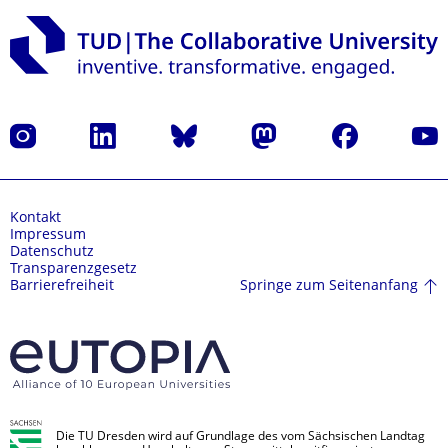
Instagram
LinkedIn
Bluesky
Mastodon
Facebook
Yout
Kontakt
Impressum
Datenschutz
Transparenzgesetz
Springe zum Seitenanfang
Barrierefreiheit
Die TU Dresden wird auf Grundlage des vom Sächsischen Landtag