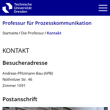
Zur Hauptnavigation springen
Zur Suche springen
Zum Inhalt springen
Professur für Prozess­kommunikation
Breadcrumb-Menü
Startseite
Die Professur
Kontakt
KONTAKT
Besucheradresse
Andreas-Pfitzmann-Bau (APB)
Nöthnitzer Str. 46
Zimmer 1091
Postanschrift