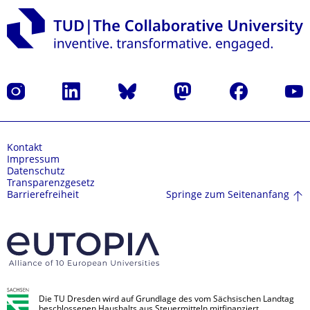
Instagram
LinkedIn
Bluesky
Mastodon
Facebook
Yout
Kontakt
Impressum
Datenschutz
Transparenzgesetz
Springe zum Seitenanfang
Barrierefreiheit
Die TU Dresden wird auf Grundlage des vom Sächsischen Landtag
beschlossenen Haushalts aus Steuermitteln mitfinanziert.