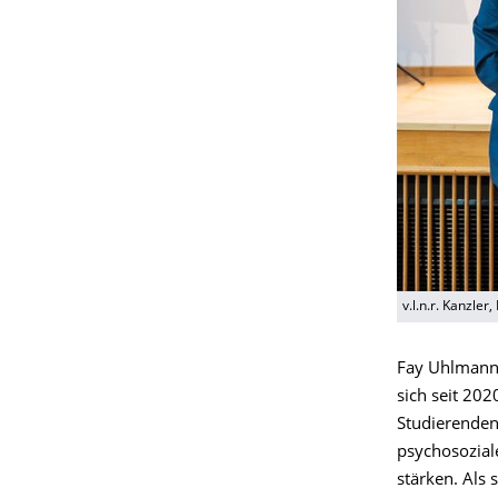
v.l.n.r. Kanzler
Fay Uhlmann,
sich seit 20
Studierenden
psychosozial
stärken. Als 