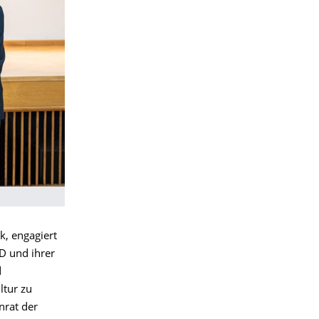
k, engagiert
D und ihrer
d
ltur zu
nrat der