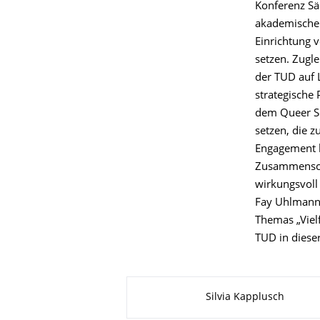
Konferenz Säc
akademischen 
Einrichtung v
setzen. Zugle
der TUD auf 
strategische 
dem Queer Sci
setzen, die z
Engagement b
Zusammenschl
wirkungsvoll 
Fay Uhlmann 
Themas „Viel
TUD in dieser
Zu dieser Seite
Silvia Kapplusch