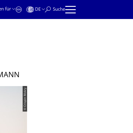
en für
DE
Suche
LMANN
© Crispin Mokry