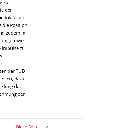
g zur
ie der
nd Inklusion
 die Position
ann zudem in
altungen wie
e Impulse zu
as
n
ssen der TUD
tellen, dass
cklung des
rnehmung der
Diese Seite …