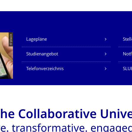
Unsere Dienste
© placit
Lagepläne
Stel
Studienangebot
Not
Telefonverzeichnis
SLU