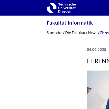
Zur Hauptnavigation springen
Zur Suche springen
Zum Inhalt springen
Fakultät Informatik
Breadcrumb-Menü
Startseite
Die Fakultät
News
Ehre
04.06.2025
EHRENN