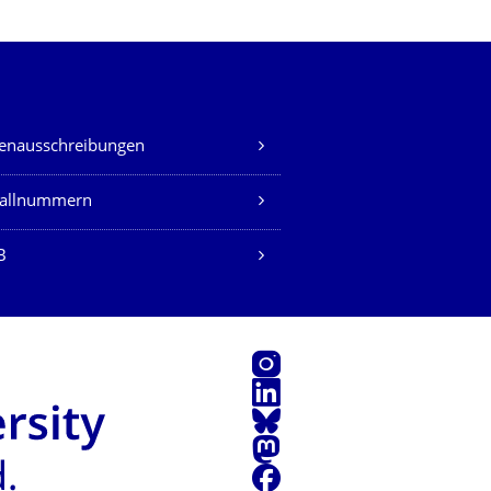
lenausschreibungen
fallnummern
B
Instagram
LinkedIn
Bluesky
Mastodon
Facebook