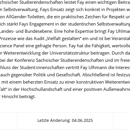
hsischer Studierendenschaften leistet Fay einen wichtigen Beitra
Selbstverwaltung. Fays Einsatz zeigt sich konkret in Projekten w
on AllGender-Toiletten, die ein praktisches Zeichen für Respekt u
ich stärkt Fays Engagement in der studentischen Selbstverwaltung
Landes- und Bundesebene. Eine hohe Expertise bringt Fay Uhlm
Prozesse wie das Audit „Vielfalt gestalten“ ein und ist bei Veranst
ence Panel eine gefragte Person. Fay hat die Fähigkeit, wertvoll
ur Weiterentwicklung der Universitätsstruktur beitragen. Durch d
ei der Konferenz Sächsischer Studierendenschaften und im freie
uss der Student:innenschaften vertritt Fay Ulhmann die Intere
auch gegenüber Politik und Gesellschaft. Abschließend ist festzus
mit einem beherzten Einsatz zu einer konstruktiven Weiterentwi
falt“ in der Hochschullandschaft und einer positiven Außenwah
 Hinsicht beiträgt.
Letzte Änderung: 04.06.2025