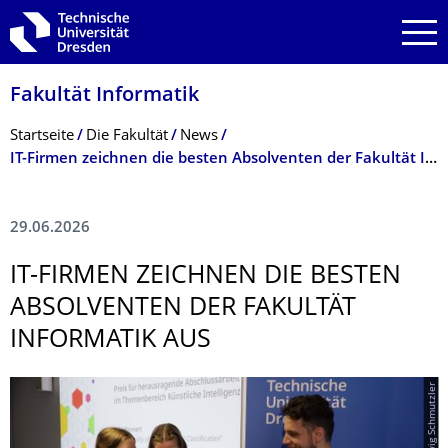
Zur Hauptnavigation springen
Zur Suche springen
Zum Inhalt springen
Fakultät Informatik
Breadcrumb-Menü
Startseite
Die Fakultät
News
IT-Firmen zeichnen die besten Absolventen der Fakultät Informatik aus
29.06.2026
IT-FIRMEN ZEICHNEN DIE BESTEN
ABSOLVENTEN DER FAKULTÄT
INFORMATIK AUS
© Ludwig Schmutzler