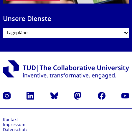
Unsere Dienste
Instagram
LinkedIn
Bluesky
Mastodon
Facebook
Yout
Kontakt
Impressum
Datenschutz