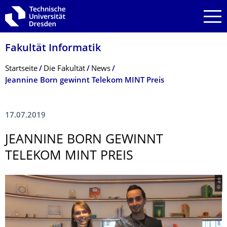
Zur Hauptnavigation springen
Zur Suche springen
Zum Inhalt springen
Fakultät Informatik
Breadcrumb-Menü
Startseite
Die Fakultät
News
Jeannine Born gewinnt Telekom MINT Preis
17.07.2019
JEANNINE BORN GEWINNT
TELEKOM MINT PREIS
© ao