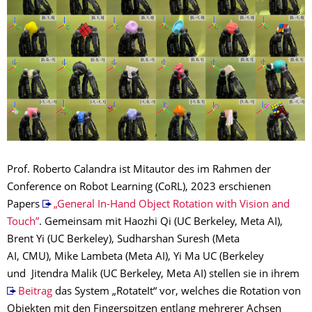
Prof. Roberto Calandra ist Mitautor des im Rahmen der
Conference on Robot Learning (CoRL), 2023 erschienen
Papers
„General In-Hand Object Rotation with Vision and
Touch”
. Gemeinsam mit Haozhi Qi (UC Berkeley, Meta AI),
Brent Yi (UC Berkeley), Sudharshan Suresh (Meta
AI, CMU), Mike Lambeta (Meta AI), Yi Ma UC (Berkeley
und Jitendra Malik (UC Berkeley, Meta AI) stellen sie in ihrem
Beitrag
das System „RotateIt“ vor, welches die Rotation von
Objekten mit den Fingerspitzen entlang mehrerer Achsen