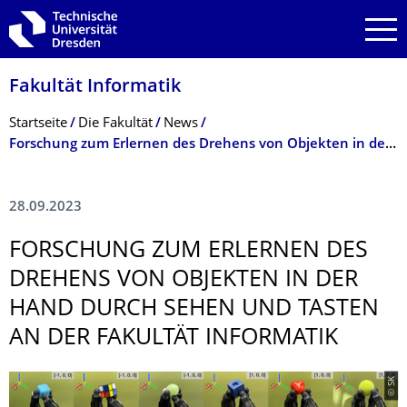
Zur Hauptnavigation springen
Zur Suche springen
Zum Inhalt springen
Fakultät Informatik
Breadcrumb-Menü
Startseite
Die Fakultät
News
Forschung zum Erlernen des Drehens von Objekten in der Hand durch Sehen und Tasten an der Fakultät Informatik
28.09.2023
FORSCHUNG ZUM ERLERNEN DES
DREHENS VON OBJEKTEN IN DER
HAND DURCH SEHEN UND TASTEN
AN DER FAKULTÄT INFORMATIK
© SK