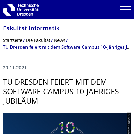
Zur Hauptnavigation springen
Zur Suche springen
Zum Inhalt springen
Fakultät Informatik
Breadcrumb-Menü
Startseite
Die Fakultät
News
TU Dresden feiert mit dem Software Campus 10-jähriges Jubiläum
23.11.2021
TU DRESDEN FEIERT MIT DEM
SOFTWARE CAMPUS 10-JÄHRIGES
JUBILÄUM
© Software Campus