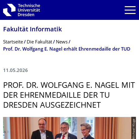
Zur Hauptnavigation springen
Zur Suche springen
Zum Inhalt springen
Fakultät Informatik
Breadcrumb-Menü
Startseite
Die Fakultät
News
Prof. Dr. Wolfgang E. Nagel erhält Ehrenmedaille der TUD
11.05.2026
­PROF. DR. WOLFGANG E. NAGEL MIT
DER EHRENMEDAILLE DER TU
DRESDEN AUSGEZEICHNET
© ZIH/Michael Kluge