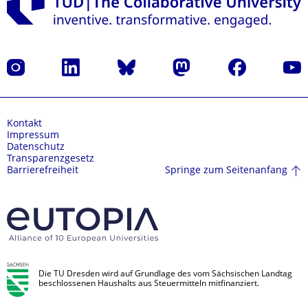
Instagram
LinkedIn
Bluesky
Mastodon
Facebook
Yout
Kontakt
Impressum
Datenschutz
Transparenzgesetz
Springe zum Seitenanfang
Barrierefreiheit
Die TU Dresden wird auf Grundlage des vom Sächsischen Landtag
beschlossenen Haushalts aus Steuermitteln mitfinanziert.