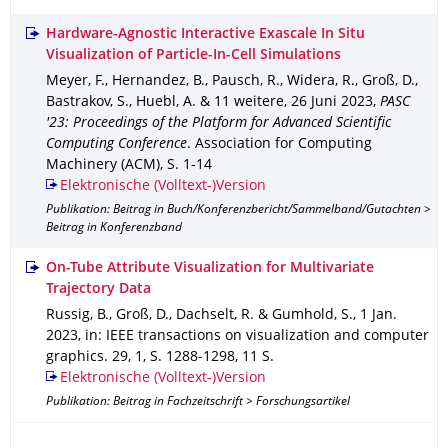
Hardware-Agnostic Interactive Exascale In Situ
Visualization of Particle-In-Cell Simulations
Meyer, F., Hernandez, B., Pausch, R., Widera, R., Groß, D.,
Bastrakov, S., Huebl, A. & 11 weitere
,
26 Juni 2023
,
PASC
'23: Proceedings of the Platform for Advanced Scientific
Computing Conference
.
Association for Computing
Machinery (ACM)
,
S. 1-14
Elektronische (Volltext-)Version
Publikation: Beitrag in Buch/Konferenzbericht/Sammelband/Gutachten >
Beitrag in Konferenzband
On-Tube Attribute Visualization for Multivariate
Trajectory Data
Russig, B., Groß, D., Dachselt, R. & Gumhold, S.
,
1 Jan.
2023
,
in: IEEE transactions on visualization and computer
graphics
.
29
,
1
,
S. 1288-1298
,
11 S.
Elektronische (Volltext-)Version
Publikation: Beitrag in Fachzeitschrift > Forschungsartikel