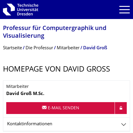
Zur Hauptnavigation springen
Zur Suche springen
Zum Inhalt springen
Professur für Computergraphik und
Visualisierung
Breadcrumb-Menü
Startseite
Die Professur
Mitarbeiter
David Groß
HOMEPAGE VON DAVID GROSS
Mitarbeiter
Name
David
Groß
M.Sc.
E-MAIL SENDEN
Kontaktinformationen