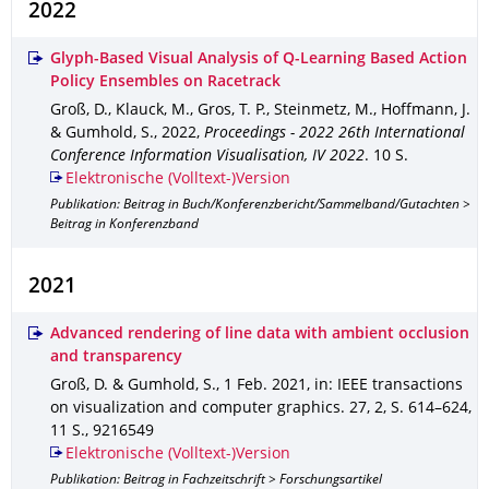
2022
Glyph-Based Visual Analysis of Q-Learning Based Action
Policy Ensembles on Racetrack
Groß, D., Klauck, M., Gros, T. P., Steinmetz, M., Hoffmann, J.
& Gumhold, S.
,
2022
,
Proceedings - 2022 26th International
Conference Information Visualisation, IV 2022
.
10 S.
Elektronische (Volltext-)Version
Publikation: Beitrag in Buch/Konferenzbericht/Sammelband/Gutachten >
Beitrag in Konferenzband
2021
Advanced rendering of line data with ambient occlusion
and transparency
Groß, D. & Gumhold, S.
,
1 Feb. 2021
,
in: IEEE transactions
on visualization and computer graphics
.
27
,
2
,
S. 614–624
,
11 S.
,
9216549
Elektronische (Volltext-)Version
Publikation: Beitrag in Fachzeitschrift > Forschungsartikel