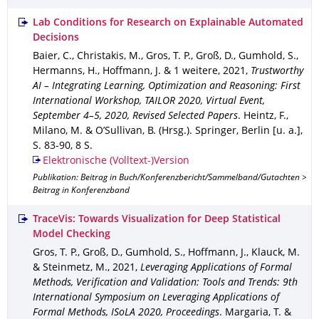
Lab Conditions for Research on Explainable Automated
Decisions
Baier, C., Christakis, M., Gros, T. P., Groß, D., Gumhold, S.,
Hermanns, H., Hoffmann, J. & 1 weitere
,
2021
,
Trustworthy
AI – Integrating Learning, Optimization and Reasoning: First
International Workshop, TAILOR 2020, Virtual Event,
September 4–5, 2020, Revised Selected Papers
.
Heintz, F.,
Milano, M. & O’Sullivan, B. (Hrsg.).
Springer, Berlin [u. a.]
,
S. 83-90
,
8 S.
Elektronische (Volltext-)Version
Publikation: Beitrag in Buch/Konferenzbericht/Sammelband/Gutachten >
Beitrag in Konferenzband
TraceVis: Towards Visualization for Deep Statistical
Model Checking
Gros, T. P., Groß, D., Gumhold, S., Hoffmann, J., Klauck, M.
& Steinmetz, M.
,
2021
,
Leveraging Applications of Formal
Methods, Verification and Validation: Tools and Trends: 9th
International Symposium on Leveraging Applications of
Formal Methods, ISoLA 2020, Proceedings
.
Margaria, T. &