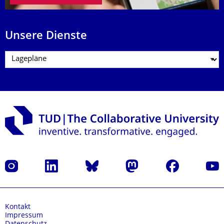
Unsere Dienste
Instagram
LinkedIn
Bluesky
Mastodon
Facebook
Yout
Kontakt
Impressum