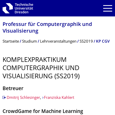
Zur Hauptnavigation springen
Zur Suche springen
Zum Inhalt springen
Professur für Computergraphik und
Visualisierung
Breadcrumb-Menü
Startseite
Studium
Lehrveranstaltungen
SS2019
KP CGV
KOMPLEXPRAKTI­KUM
COMPUTERGRAPHIK UND
VISUALISIERUNG (SS2019)
Betreuer
Dmitrij Schlesinger
,
Franziska Kahlert
CrowdGame for Machine Learning