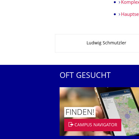
Komplex
Hauptse
Zu dieser Seite
Ludwig Schmutzler
OFT GESUCHT
FINDEN!
CAMPUS NAVIGATOR