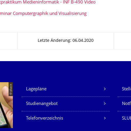
praktikum Medieninformatik - INF B-490 Video
minar Computergraphik und Visualisierung
Letzte Änderung: 06.04.2020
Unsere Dienste
© placit
Lagepläne
Stel
Studienangebot
Not
Telefonverzeichnis
SLU