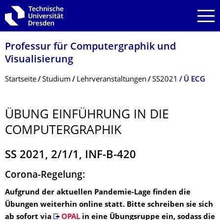
Zur Hauptnavigation springen
Zur Suche springen
Zum Inhalt springen
Professur für Computergraphik und
Visualisierung
Breadcrumb-Menü
Startseite
Studium
Lehrveranstaltungen
SS2021
Ü ECG
ÜBUNG EINFÜHRUNG IN DIE
COMPUTERGRAPHIK
SS 2021, 2/1/1, INF-B-420
Corona-Regelung:
Aufgrund der aktuellen Pandemie-Lage finden die
Übungen weiterhin online statt. Bitte schreiben sie sich
ab sofort via
OPAL
in eine Übungsruppe ein, sodass die