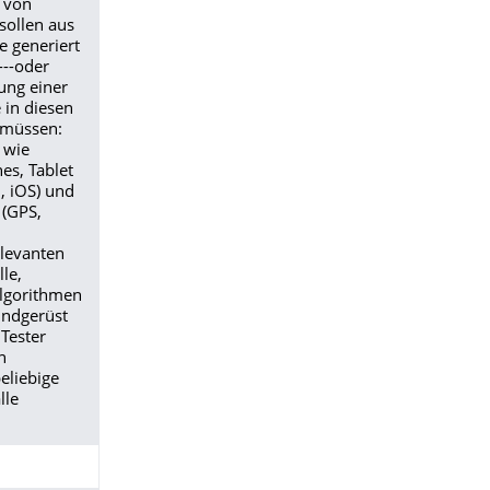
 von
ollen aus
e generiert
--oder
ung einer
 in diesen
 müssen:
 wie
es, Tablet
, iOS) und
(GPS,
elevanten
le,
lgorithmen
ndgerüst
 Tester
n
eliebige
lle