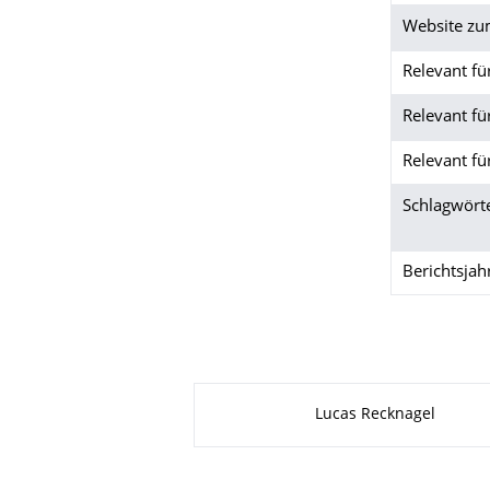
Website zu
Relevant f
Relevant fü
Relevant fü
Schlagwört
Berichtsjah
Zu dieser Seite
Lucas Recknagel