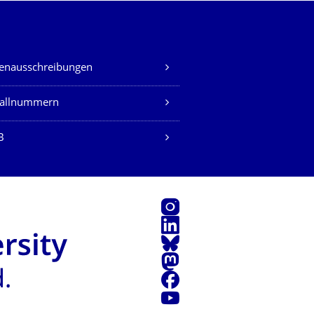
lenausschreibungen
fallnummern
B
Instagram
LinkedIn
Bluesky
Mastodon
Facebook
Youtube