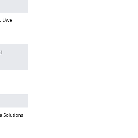
l. Uwe
el
 Solutions