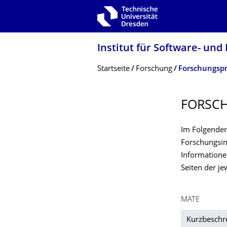
Zur Hauptnavigation springen
Zur Suche springen
Zum Inhalt springen
Institut für Software- un
Breadcrumb-Menü
Startseite
Forschung
Forschungspr
FORSCH
Im Folgenden
Forschungsin
Informatione
Seiten der je
MATE
Kurzbeschr