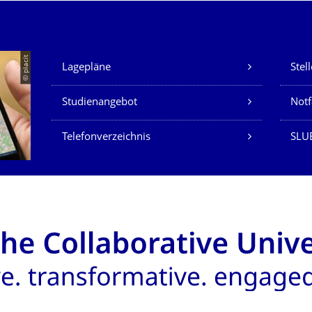
Unsere Dienste
© placit
Lagepläne
Stel
Studienangebot
Not
Telefonverzeichnis
SLU