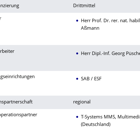
anzierung
Drittmittel
r
Herr Prof. Dr. rer. nat. habi
Aßmann
rbeiter
Herr Dipl.-Inf. Georg Püsch
ngseinrichtungen
SAB / ESF
nspartnerschaft
regional
operationspartner
T-Systems MMS, Multimedia
(Deutschland)