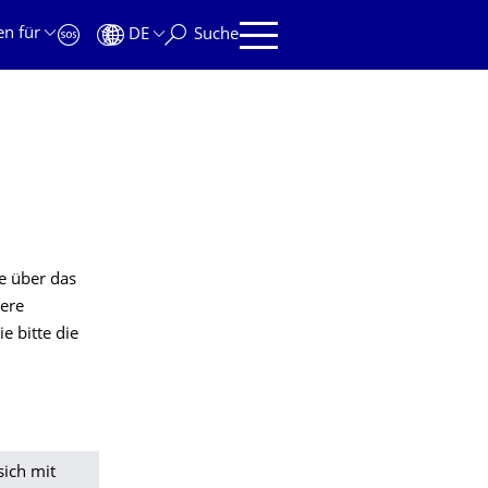
en für
DE
Suche
e über das
here
e bitte die
sich mit