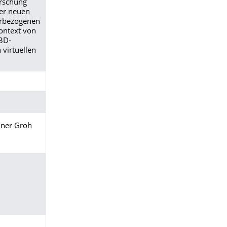
orschung
ner neuen
zerbezogenen
ontext von
 3D-
 virtuellen
ainer Groh