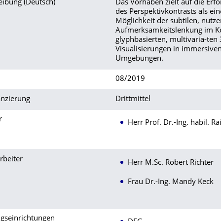
eibung (Deutsch)
Das Vorhaben zielt auf die Erf
des Perspektivkontrasts als ei
Möglichkeit der subtilen, nut
Aufmerksamkeitslenkung im K
glyphbasierten, multivaria-ten
Visualisierungen in immersiven
Umgebungen.
08/2019
anzierung
Drittmittel
r
Herr Prof. Dr.-Ing. habil. R
rbeiter
Herr M.Sc. Robert Richter
Frau Dr.-Ing. Mandy Keck
ngseinrichtungen