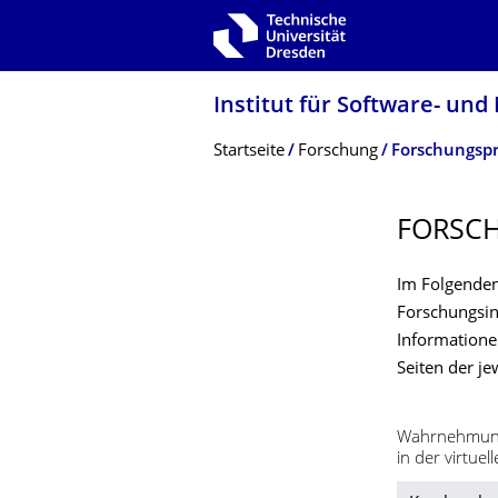
Zur Hauptnavigation springen
Zur Suche springen
Zum Inhalt springen
Institut für Software- un
Breadcrumb-Menü
Startseite
Forschung
Forschungspr
FORSCH
Im Folgenden
Forschungsin
Informatione
Seiten der je
Wahrnehmungs
in der virtuell