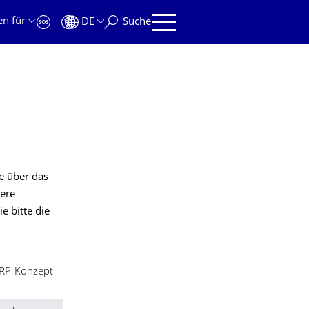
en für
DE
Suche
e über das
here
e bitte die
aRP-Konzept