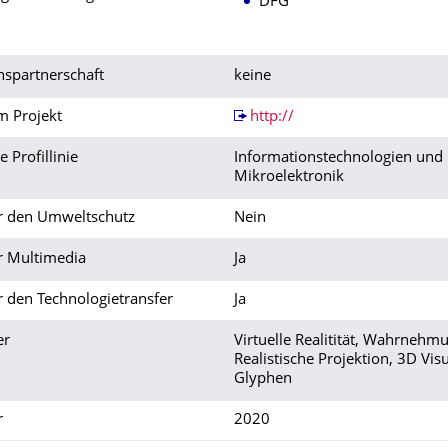
DFG
nspartnerschaft
keine
m Projekt
http://
 Profillinie
Informationstechnologien und
Mikroelektronik
ür den Umweltschutz
Nein
r Multimedia
Ja
r den Technologietransfer
Ja
er
Virtuelle Realitität, Wahrnehm
Realistische Projektion, 3D Visu
Glyphen
r
2020