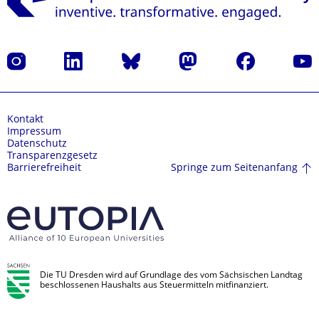
Instagram
LinkedIn
Bluesky
Mastodon
Facebook
Yout
Kontakt
Impressum
Datenschutz
Transparenzgesetz
Springe zum Seitenanfang
Barrierefreiheit
Die TU Dresden wird auf Grundlage des vom Sächsischen Landtag
beschlossenen Haushalts aus Steuermitteln mitfinanziert.