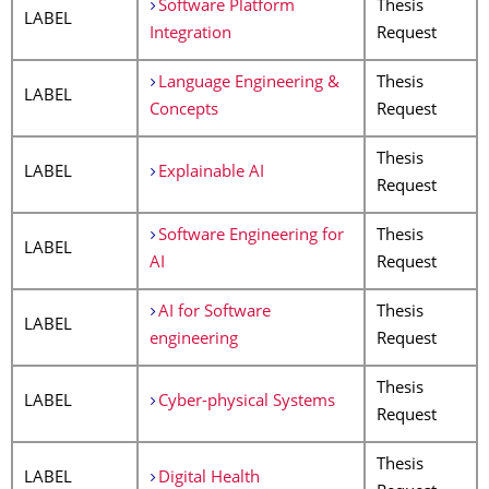
Software Platform
Thesis
LABEL
Integration
Request
Language Engineering &
Thesis
LABEL
Concepts
Request
Thesis
LABEL
Explainable AI
Request
Software Engineering for
Thesis
LABEL
AI
Request
AI for Software
Thesis
LABEL
engineering
Request
Thesis
LABEL
Cyber-physical Systems
Request
Thesis
LABEL
Digital Health