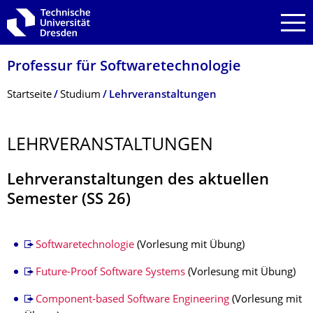
Zur Hauptnavigation springen
Zur Suche springen
Zum Inhalt springen
Professur für Softwaretechnolo­gie
Breadcrumb-Menü
Startseite
Studium
Lehrveranstaltungen
LEHRVERANSTAL­TUNGEN
Lehrveranstaltungen des aktuellen
Semester (SS 26)
Softwaretechnologie
(Vorlesung mit Übung)
Future-Proof Software Systems
(Vorlesung mit Übung)
Component-based Software Engineering
(Vorlesung mit