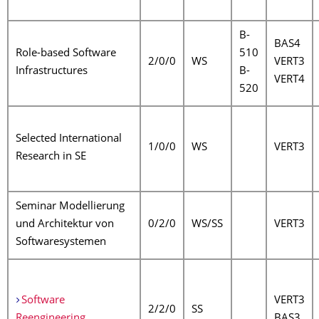
B-
BAS4
Role-based Software
510
2/0/0
WS
VERT3
Infrastructures
B-
VERT4
520
Selected International
1/0/0
WS
VERT3
Research in SE
Seminar Modellierung
und Architektur von
0/2/0
WS/SS
VERT3
Softwaresystemen
Software
VERT3
2/2/0
SS
Reengineering
BAS3