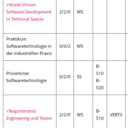
Model-Driven
Software Development
2/2/0
WS
in Technical Spaces
Praktikum
Softwaretechnologie in
0/0/2
WS
der industriellen Praxis
B-
Proseminar
510
0/2/0
SS
Softwaretechnologie
B-
520
Requirements
B-
2/2/0
WS
VERT3
Engineering und Testen
510