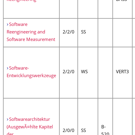
Software
Reengineering and
2/2/0
SS
Software Measurement
Software-
2/2/0
WS
VERT3
Entwicklungswerkzeuge
Softwarearchitektur
(AusgewÃ¤hlte Kapitel
B-
2/0/0
SS
der
520