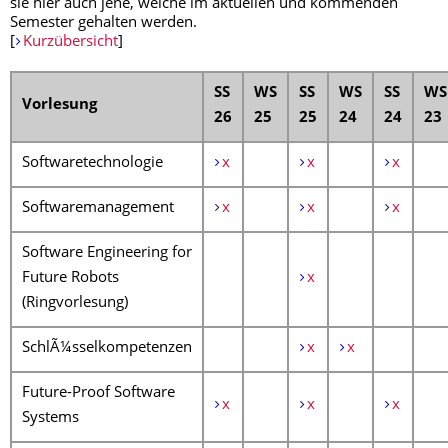
sie hier auch jene, welche im aktuellen und kommenden
Semester gehalten werden.
[
Kurzübersicht
]
SS
WS
SS
WS
SS
WS
Vorlesung
26
25
25
24
24
23
Softwaretechnologie
x
x
x
Softwaremanagement
x
x
x
Software Engineering for
Future Robots
x
(Ringvorlesung)
SchlÃ¼sselkompetenzen
x
x
Future-Proof Software
x
x
x
Systems