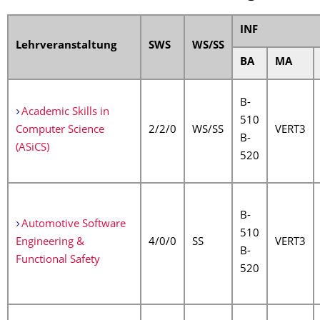
INF
Lehrveranstaltung
SWS
WS/SS
BA
MA
B-
Academic Skills in
510
Computer Science
2/2/0
WS/SS
VERT3
B-
(ASiCS)
520
B-
Automotive Software
510
Engineering &
4/0/0
SS
VERT3
B-
Functional Safety
520