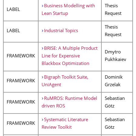
Business Modelling with
Thesis
LABEL
Lean Startup
Request
Thesis
LABEL
Industrial Topics
Request
BRISE: A Multiple Product
Dmytro
FRAMEWORK
Line for Expensive
Pukhkaiev
Blackbox Optimization
Bigraph Toolkit Suite,
Dominik
FRAMEWORK
UniAgent
Grzelak
RuMROS: Runtime Model
Sebastian
FRAMEWORK
driven ROS
Götz
Systematic Literature
Sebastian
FRAMEWORK
Review Toolkit
Götz