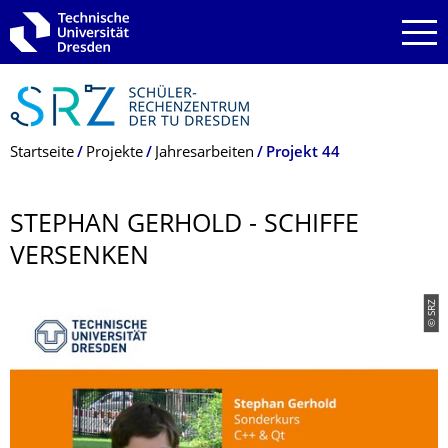
Zur Hauptnavigation springen
Zur Suche springen
Zum Inhalt springen
Breadcrumb-Menü
Startseite
Projekte
Jahresarbeiten
Projekt 44
STEPHAN GERHOLD - SCHIFFE
VERSENKEN
© SRZ