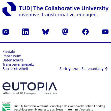
Instagram
LinkedIn
Bluesky
Mastodon
Facebook
Yout
Kontakt
Impressum
Datenschutz
Transparenzgesetz
Springe zum Seitenanfang
Barrierefreiheit
Die TU Dresden wird auf Grundlage des vom Sächsischen Landtag
beschlossenen Haushalts aus Steuermitteln mitfinanziert.