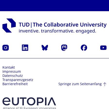
Instagram
LinkedIn
Bluesky
Mastodon
Facebook
Yout
Kontakt
Impressum
Datenschutz
Transparenzgesetz
Springe zum Seitenanfang
Barrierefreiheit