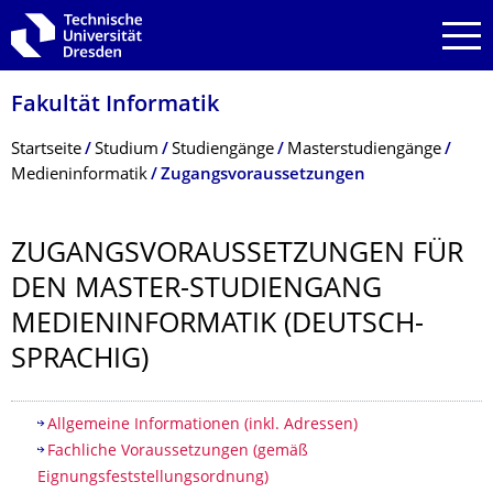
Zur Hauptnavigation springen
Zur Suche springen
Zum Inhalt springen
Fakultät Informatik
Breadcrumb-Menü
Startseite
Studium
Studiengänge
Masterstudiengänge
Medieninformatik
Zugangsvoraussetzungen
ZUGANGSVORAUS­SETZUNGEN FÜR
DEN MASTER-STUDIENGANG
MEDIENINFORMA­TIK (DEUTSCH-
SPRACHIG)
Inhaltsverzeichnis
Allgemeine Informationen (inkl. Adressen)
Fachliche Voraussetzungen (gemäß
Eignungsfeststellungsordnung)