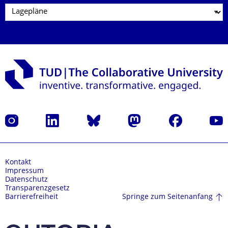
Instagram
LinkedIn
Bluesky
Mastodon
Facebook
Yout
Kontakt
Impressum
Datenschutz
Transparenzgesetz
Springe zum Seitenanfang
Barrierefreiheit