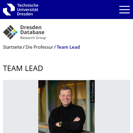
Zur Hauptnavigation springen
Zur Suche springen
Zum Inhalt springen
Breadcrumb-Menü
Startseite
Die Professur
Team Lead
TEAM LEAD
© TU Dresden