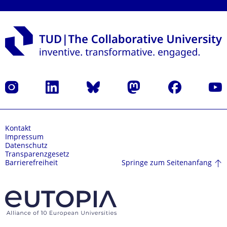
Instagram
LinkedIn
Bluesky
Mastodon
Facebook
Yout
Kontakt
Impressum
Datenschutz
Transparenzgesetz
Springe zum Seitenanfang
Barrierefreiheit