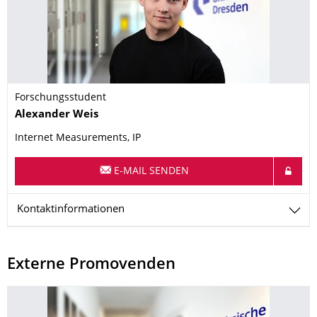
Forschungsstudent
Name
Alexander
Weis
Internet Measurements, IP
E-MAIL SENDEN
Kontaktinformationen
Externe Promovenden