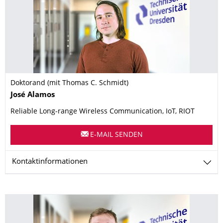
Doktorand (mit Thomas C. Schmidt)
Name
José
Alamos
Reliable Long-range Wireless Communication, IoT, RIOT
E-MAIL SENDEN
Kontaktinformationen