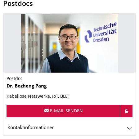
Postdocs
Postdoc
Name
Dr.
Bozheng
Pang
Kabellose Netzwerke, IoT, BLE
E-MAIL SENDEN
Kontaktinformationen