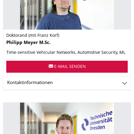
Doktorand (mit Franz Korf)
Name
Philipp
Meyer
M.Sc.
Time-sensitive Vehicular Networks, Automotive Security, ML
E-MAIL SENDEN
Kontaktinformationen