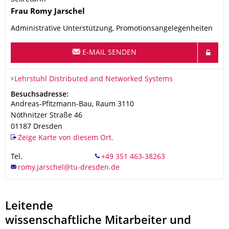
Name
Frau
Romy
Jarschel
Administrative Unterstützung, Promotionsangelegenheiten
E-MAIL SENDEN
Organisationsname
Lehrstuhl Distributed and Networked Systems
Lehrstuhl Distributed and Networked Systems
Adresse
Besuchsadresse:
Andreas-Pfitzmann-Bau, Raum 3110
Nöthnitzer Straße 46
01187
Dresden
Zeige Karte von diesem Ort.
Tel.
Leitende
wissenschaftliche Mitarbeiter und