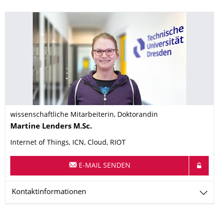
wissenschaftliche Mitarbeiterin, Doktorandin
Name
Martine
Lenders
M.Sc.
Internet of Things, ICN, Cloud, RIOT
E-MAIL SENDEN
Kontaktinformationen