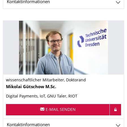
Kontaktinformationen
wissenschaftlicher Mitarbeiter, Doktorand
Name
Mikolai
Gütschow
M.Sc.
Digital Payments, IoT, GNU Taler, RIOT
E-MAIL SENDEN
Kontaktinformationen