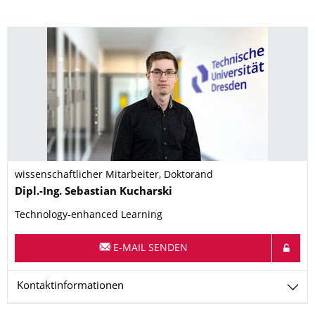
wissenschaftlicher Mitarbeiter, Doktorand
Name
Dipl.-Ing.
Sebastian
Kucharski
Technology-enhanced Learning
E-MAIL SENDEN
Kontaktinformationen