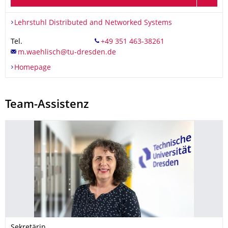
Organisationsname
Lehrstuhl Distributed and Networked Systems
Lehrstuhl Distributed and Networked Systems
Tel.
Homepage
Team-Assistenz
Sekretärin