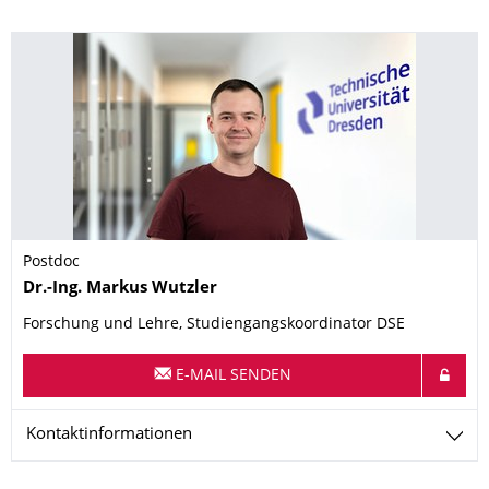
Postdoc
Name
Dr.-Ing.
Markus
Wutzler
Forschung und Lehre, Studiengangskoordinator DSE
E-MAIL SENDEN
Kontaktinformationen