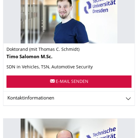
Doktorand (mit Thomas C. Schmidt)
Name
Timo
Salomon
M.Sc.
SDN in Vehicles, TSN, Automotive Security
E-MAIL SENDEN
Kontaktinformationen