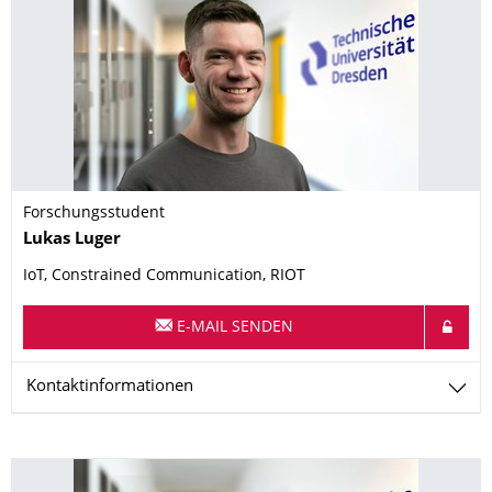
Forschungsstudent
Name
Lukas
Luger
IoT, Constrained Communication, RIOT
E-MAIL SENDEN
Kontaktinformationen