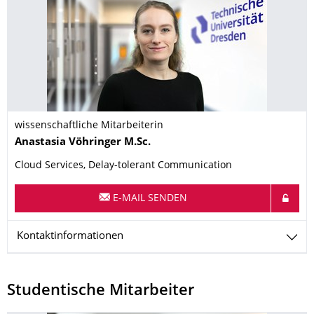
wissenschaftliche Mitarbeiterin
Name
Anastasia
Vöhringer
M.Sc.
Cloud Services, Delay-tolerant Communication
E-MAIL SENDEN
Kontaktinformationen
Studentische Mitarbeiter