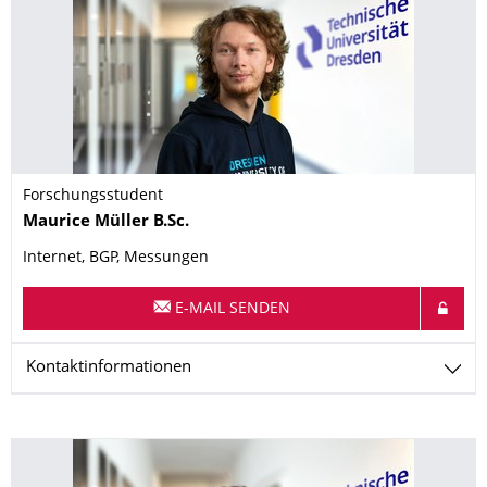
Forschungsstudent
Name
Maurice
Müller
B.Sc.
Internet, BGP, Messungen
E-MAIL SENDEN
Kontaktinformationen