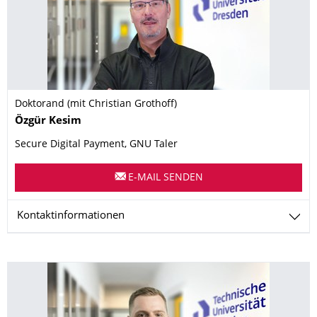
Doktorand (mit Christian Grothoff)
Name
Özgür
Kesim
Secure Digital Payment, GNU Taler
E-MAIL SENDEN
Kontaktinformationen