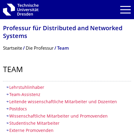
Zur Hauptnavigation springen
Zur Suche springen
Zum Inhalt springen
Professur für Distributed and Networked
Systems
Breadcrumb-Menü
Startseite
Die Professur
Team
TEAM
Inhaltsverzeichnis
Lehrstuhlinhaber
Team-Assistenz
Leitende wissenschaftliche Mitarbeiter und Dozenten
Postdocs
Wissenschaftliche Mitarbeiter und Promovenden
Studentische Mitarbeiter
Externe Promovenden