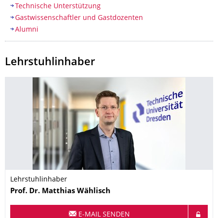
Technische Unterstützung
Gastwissenschaftler und Gastdozenten
Alumni
Lehrstuhlinhaber
Lehrstuhlinhaber
Name
Prof. Dr.
Matthias
Wählisch
E-MAIL SENDEN