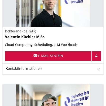
Doktorand (bei SAP)
Name
Valentin
Küchler
M.Sc.
Cloud Computing, Scheduling, LLM Workloads
E-MAIL SENDEN
Kontaktinformationen