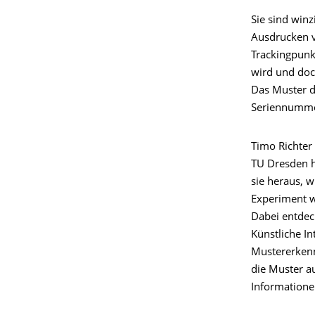
Sie sind winz
Ausdrucken v
Trackingpunk
wird und doc
Das Muster de
Seriennummer
Timo Richter
TU Dresden h
sie heraus, 
Experiment w
Dabei entdec
Künstliche I
Mustererkenn
die Muster a
Informatione