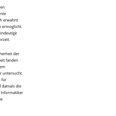
len
nnte
ch erwähnt
 ermöglicht.
eindeutige
rzeit.
herheit der
eit fanden
nem
r untersucht.
 für
d damals die
 Informatiker
he