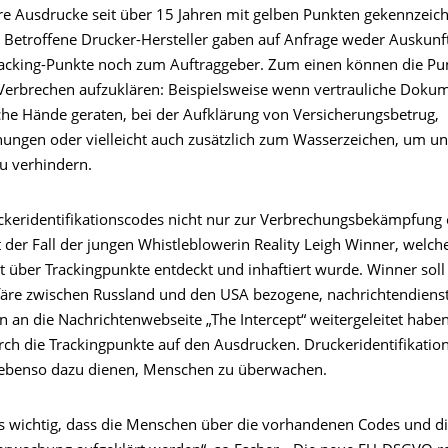
 Ausdrucke seit über 15 Jahren mit gelben Punkten gekennzeic
r: Betroffene Drucker-Hersteller gaben auf Anfrage weder Auskunf
acking-Punkte noch zum Auftraggeber. Zum einen können die Pu
erbrechen aufzuklären: Beispielsweise wenn vertrauliche Doku
sche Hände geraten, bei der Aufklärung von Versicherungsbetrug,
hungen oder vielleicht auch zusätzlich zum Wasserzeichen, um un
u verhindern.
ckeridentifikationscodes nicht nur zur Verbrechungsbekämpfung 
t der Fall der jungen Whistleblowerin Reality Leigh Winner, welc
 über Trackingpunkte entdeckt und inhaftiert wurde. Winner soll 
färe zwischen Russland und den USA bezogene, nachrichtendienst
n an die Nachrichtenwebseite „The Intercept“ weitergeleitet habe
rch die Trackingpunkte auf den Ausdrucken. Druckeridentifikatio
 ebenso dazu dienen, Menschen zu überwachen.
es wichtig, dass die Menschen über die vorhandenen Codes und d