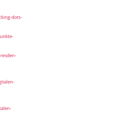
cking-dots-
unkte-
dresden-
italen-
talen-