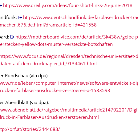
https://www.oreilly.com/ideas/four-short-links-26-june-2018
andfunk:
https://www.deutschlandfunk.de/farblaserdrucker-tra
-machen.676.de.html?dram:article_id=421558
oard:
https://motherboard.vice.com/de/article/3k438w/gelbe-p
erstecken-yellow-dots-muster-versteckte-botschaften
https://www.focus.de/regional/dresden/technische-universitaet-
daten-auf-dem-druckpapier_id_9134461.html
er Rundschau (via dpa):
www.fr.de/leben/computer_internet/news/software-entwickelt-dig
ruck-in-farblaser-ausdrucken-zerstoeren-a-1533593
 Abendblatt (via dpa):
//www.abendblatt.de/ratgeber/multimedia/article214702201/Digi
ruck-in-Farblaser-Ausdrucken-zerstoeren.html
ttp://orf.at/stories/2444683/