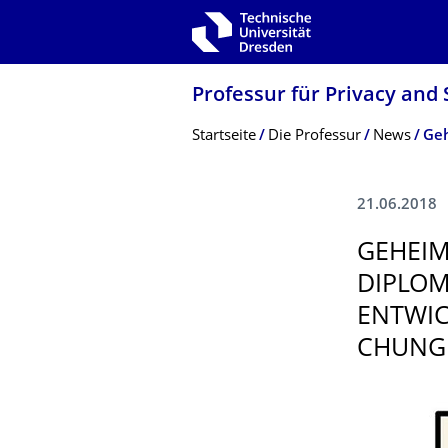
Zur Hauptnavigation springen
Zur Suche springen
Zum Inhalt springen
Professur für Privacy and 
Breadcrumb-Menü
Startseite
Die Professur
News
21.06.2018
GEHEIM
DIPLOM
ENTWIC
CHUNG