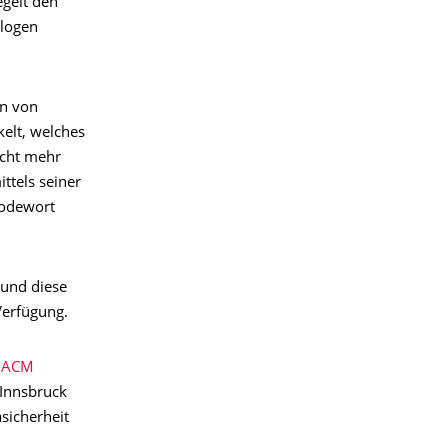
gelt den
alogen
en von
kelt, welches
icht mehr
ttels seiner
Codewort
 und diese
Verfügung.
n ACM
 Innsbruck
asicherheit