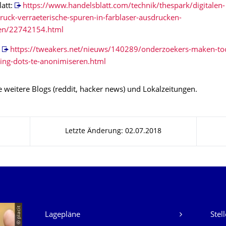
att:
https://www.handelsblatt.com/technik/thespark/digitalen-
ruck-verraeterische-spuren-in-farblaser-ausdrucken-
en/22742154.html
:
https://tweakers.net/nieuws/140289/onderzoekers-maken-too
ing-dots-te-anonimiseren.html
 weitere Blogs (reddit, hacker news) und Lokalzeitungen.
Letzte Änderung: 02.07.2018
Unsere Dienste
© placit
Lagepläne
Stel