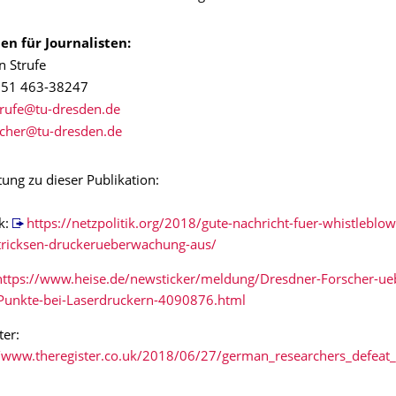
en für Journalisten:
n Strufe
) 351 463-38247
tung zu dieser Publikation:
ik:
https://netzpolitik.org/2018/gute-nachricht-fuer-whistleblo
-tricksen-druckerueberwachung-aus/
https://www.heise.de/newsticker/meldung/Dresdner-Forscher-ueb
-Punkte-bei-Laserdruckern-4090876.html
ter:
//www.theregister.co.uk/2018/06/27/german_researchers_defeat_p