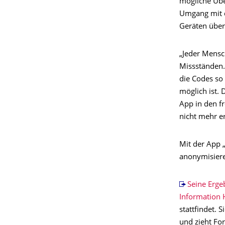
mögliche Übe
Umgang mit d
Geräten übe
„Jeder Mensc
Missständen.“
die Codes so
möglich ist.
App in den f
nicht mehr er
Mit der App 
anonymisiere
Seine Ergeb
Information 
stattfindet. 
und zieht Fo