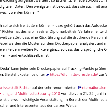
rwachung aufgeklärt werden“, so Escher. „Die neue EU-DSGVO re
igitalen Daten. Den wenigsten ist bewusst, dass sie auch mit an
rwacht werden können.“
h sollte sich frei äußern können – dazu gehört auch das Aufdeck
 Richter hat deshalb in seiner Diplomarbeit ein Verfahren entwic
 weit zerstört, dass eine Rückführung auf die druckende Person n
 Dabei werden die Muster auf dem Druckerpapier analysiert und mi
reien Feldern weitere Punkte ergänzt, so dass das ursprüngliche 
kenn- und entschlüsselbar ist.
„Deda“ kann jeder sein Druckerpapier auf Tracking-Punkte prüfen
n. Sie steht kostenlos unter
https://dfd.inf.tu-dresden.de/
zur 
nisse stellt Richter
auf der sehr renommierten I
nternationale
Hiding and Multimedia Security 2018
vor, die vom 21.-22. Juni in
Sie ist die wohl wichtigste Veranstaltung im Bereich der Multimedi
rscher und Interessenten aus der ganzen Welt an.