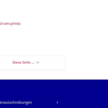
l-om-prints-
Diese Seite …
lenausschreibungen