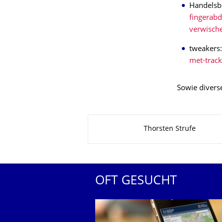
Handelsbl
fingerabd
verwisch
tweakers
met-track
Sowie diverse
Zu dieser Seite
Thorsten Strufe
OFT GESUCHT