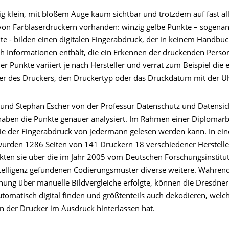
ig klein, mit bloßem Auge kaum sichtbar und trotzdem auf fast al
on Farblaserdruckern vorhanden: winzig gelbe Punkte – sogena
te - bilden einen digitalen Fingerabdruck, der in keinem Handbu
h Informationen enthält, die ein Erkennen der druckenden Person
r Punkte variiert je nach Hersteller und verrät zum Beispiel die 
 des Druckers, den Druckertyp oder das Druckdatum mit der Uh
 und Stephan Escher von der Professur Datenschutz und Datensic
aben die Punkte genauer analysiert. Im Rahmen einer Diplomarb
wie der Fingerabdruck von jedermann gelesen werden kann. In ei
urden 1286 Seiten von 141 Druckern 18 verschiedener Herstelle
kten sie über die im Jahr 2005 vom Deutschen Forschungsinstitut
ntelligenz gefundenen Codierungsmuster diverse weitere. Währen
ung über manuelle Bildvergleiche erfolgte, können die Dresdner
utomatisch digital finden und größtenteils auch dekodieren, welc
n der Drucker im Ausdruck hinterlassen hat.