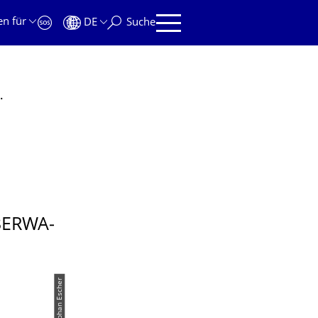
en für
DE
Suche
eln Verfahren gegen Druckerüberwachung
BERWA­
© Stephan Escher