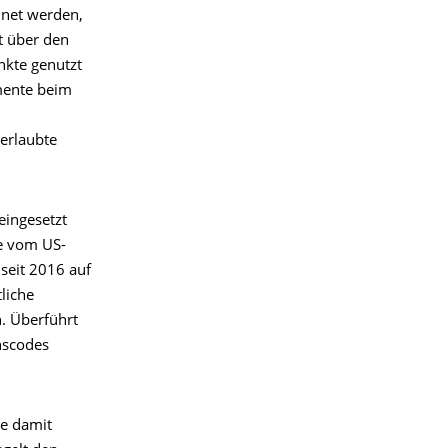
hnet werden,
t über den
nkte genutzt
mente beim
erlaubte
eingesetzt
he vom US-
seit 2016 auf
liche
n. Überführt
nscodes
ie damit