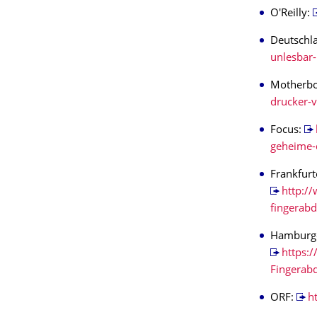
O'Reilly:
Deutschl
unlesbar
Motherb
drucker-v
Focus:
geheime-
Frankfurt
http://
fingerabd
Hamburger
https:
Fingerabd
ORF:
h