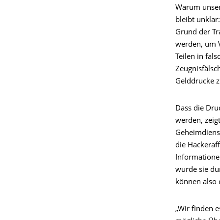
Warum unsere
bleibt unkla
Grund der Tr
werden, um V
Teilen in fal
Zeugnisfälsc
Gelddrucke z
Dass die Dru
werden, zeig
Geheimdienst
die Hackeraf
Informatione
wurde sie du
können also
„Wir finden 