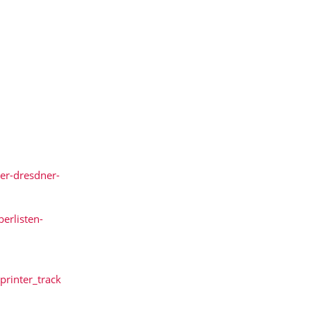
wer-dresdner-
erlisten-
rinter_track