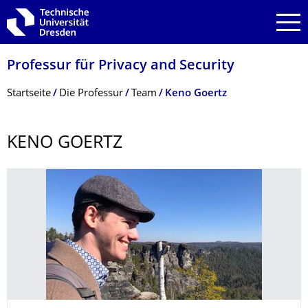
Zur Hauptnavigation springen
Zur Suche springen
Zum Inhalt springen
Professur für Privacy and Security
Breadcrumb-Menü
Startseite
Die Professur
Team
Keno Goertz
KENO GOERTZ