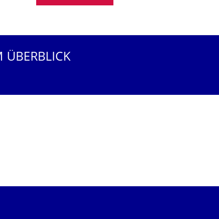
M ÜBERBLICK
⠀
⠀