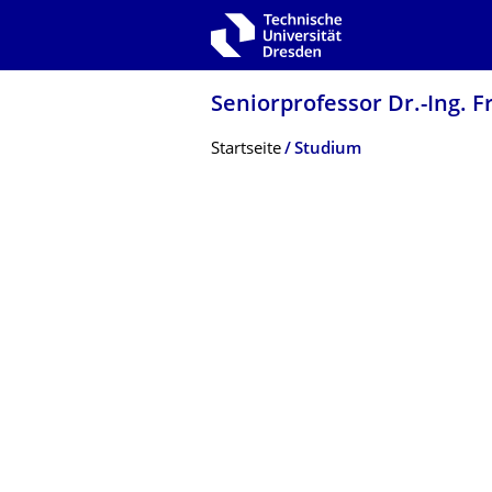
Zur Hauptnavigation springen
Zur Suche springen
Zum Inhalt springen
Seniorprofessor Dr.-Ing. 
Breadcrumb-Menü
Startseite
Studium