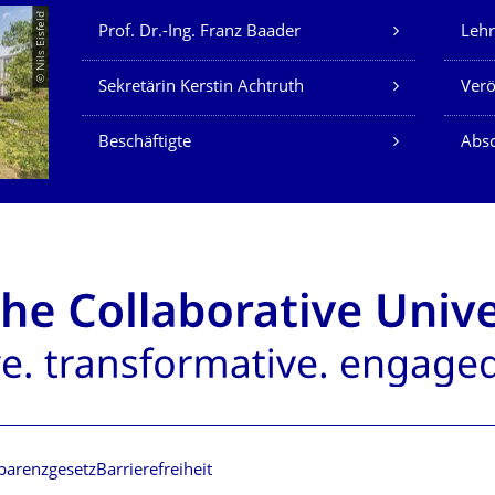
Unsere Dienste
© Nils Eisfeld
Prof. Dr.-Ing. Franz Baader
Lehr
Sekretärin Kerstin Achtruth
Verö
Beschäftigte
Absc
parenzgesetz
Barrierefreiheit