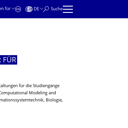
en für
DE
Suche
 FÜR
taltungen für die Studiengänge
, Computational Modeling and
rmationssystemtechnik, Biologie,
R FÜR AUTOMATENTHEORIE