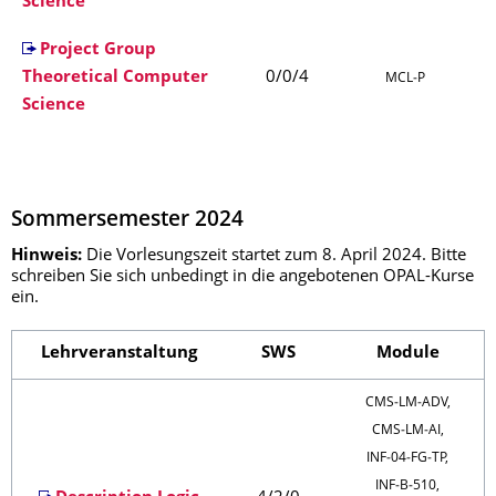
Science
Project Group
Theoretical Computer
0/0/4
MCL‑P
Science
Sommersemester 2024
Hinweis:
Die Vorlesungszeit startet zum 8. April 2024. Bitte
schreiben Sie sich unbedingt in die angebotenen OPAL-Kurse
ein.
Lehrveranstaltung
SWS
Module
CMS‑LM‑ADV,
CMS‑LM‑AI,
INF‑04‑FG‑TP,
INF‑B‑510,