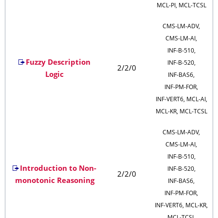
MCL‑PI, MCL‑TCSL
CMS‑LM‑ADV,
CMS‑LM‑AI,
INF‑B‑510,
Fuzzy Description
INF‑B‑520,
2/2/0
Logic
INF‑BAS6,
INF‑PM‑FOR,
INF‑VERT6, MCL‑AI,
MCL‑KR, MCL‑TCSL
CMS‑LM‑ADV,
CMS‑LM‑AI,
INF‑B‑510,
Introduction to Non-
INF‑B‑520,
2/2/0
monotonic Reasoning
INF‑BAS6,
INF‑PM‑FOR,
INF‑VERT6, MCL‑KR,