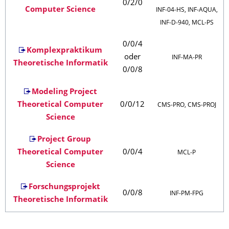
0/2/0
Computer Science
INF‑04‑HS, INF‑AQUA,
INF‑D‑940, MCL‑PS
0/0/4
Komplexpraktikum
oder
INF‑MA‑PR
Theoretische Informatik
0/0/8
Modeling Project
Theoretical Computer
0/0/12
CMS‑PRO, CMS‑PROJ
Science
Project Group
Theoretical Computer
0/0/4
MCL‑P
Science
Forschungsprojekt
0/0/8
INF‑PM‑FPG
Theoretische Informatik