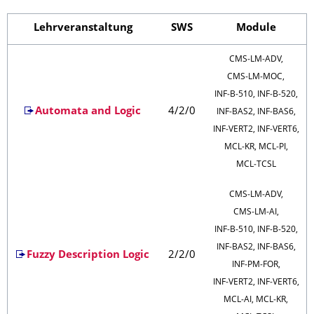
Lehrveranstaltung
SWS
Module
CMS‑LM‑ADV,
CMS‑LM‑MOC,
INF‑B‑510, INF‑B‑520,
Automata and Logic
4/2/0
INF‑BAS2, INF‑BAS6,
INF‑VERT2, INF‑VERT6,
MCL‑KR, MCL‑PI,
MCL‑TCSL
CMS‑LM‑ADV,
CMS‑LM‑AI,
INF‑B‑510, INF‑B‑520,
INF‑BAS2, INF‑BAS6,
Fuzzy Description Logic
2/2/0
INF‑PM‑FOR,
INF‑VERT2, INF‑VERT6,
MCL‑AI, MCL‑KR,