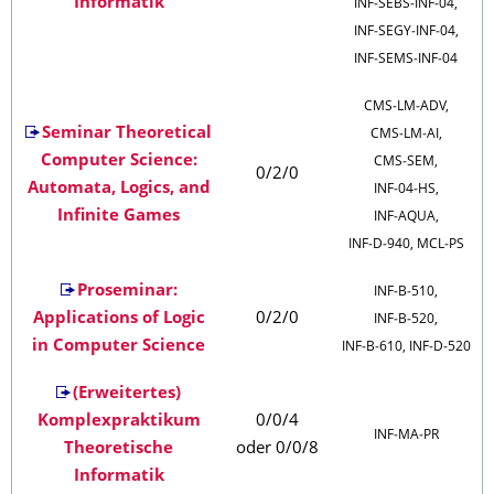
Informatik
INF‑SEBS‑INF‑04,
INF‑SEGY‑INF‑04,
INF‑SEMS‑INF‑04
CMS‑LM‑ADV,
Seminar Theoretical
CMS‑LM‑AI,
Computer Science:
CMS‑SEM,
0/2/0
Automata, Logics, and
INF‑04‑HS,
Infinite Games
INF‑AQUA,
INF‑D‑940, MCL‑PS
Proseminar:
INF‑B‑510,
Applications of Logic
0/2/0
INF‑B‑520,
in Computer Science
INF‑B‑610, INF‑D‑520
(Erweitertes)
Komplexpraktikum
0/0/4
INF‑MA‑PR
Theoretische
oder 0/0/8
Informatik