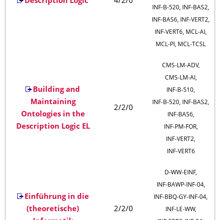
Description Logic
4/2/0
INF‑B‑520, INF‑BAS2,
INF‑BAS6, INF‑VERT2,
INF‑VERT6, MCL‑AI,
MCL‑PI, MCL‑TCSL
CMS‑LM‑ADV,
CMS‑LM‑AI,
Building and
INF‑B‑510,
Maintaining
INF‑B‑520, INF‑BAS2,
2/2/0
Ontologies in the
INF‑BAS6,
Description Logic EL
INF‑PM‑FOR,
INF‑VERT2,
INF‑VERT6
D‑WW‑EINF,
INF‑BAWP‑INF‑04,
Einführung in die
INF‑BBQ‑GY‑INF‑04,
(theoretische)
2/2/0
INF‑LE‑WW,