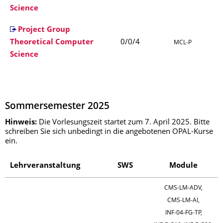
Science
Project Group
Theoretical Computer
0/0/4
MCL‑P
Science
Sommersemester 2025
Hinweis:
Die Vorlesungszeit startet zum 7. April 2025. Bitte
schreiben Sie sich unbedingt in die angebotenen OPAL-Kurse
ein.
Lehrveranstaltung
SWS
Module
CMS‑LM‑ADV,
CMS‑LM‑AI,
INF‑04‑FG‑TP,