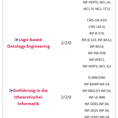
INF‑VERT6, MCL‑AI,
MCL‑PI, MCL‑TCSL
CMS‑LM‑ADV,
CMS‑LM‑AI,
INF‑B‑510,
Logic-based
INF‑B‑520, INF‑BAS2,
2/2/0
Ontology Engineering
INF‑BAS6,
INF‑PM‑FOR,
INF‑VERT2,
INF‑VERT6, MCL‑ILS
D‑WW‑EINF,
INF‑BAWP‑INF‑04,
Einführung in die
INF‑BBQ‑GY‑INF‑04,
(theoretische)
2/2/0
INF‑LE‑WW,
Informatik
INF‑SEBS‑INF‑04,
INF‑SEGY‑INF‑04,
INF‑SEMS‑INF‑04