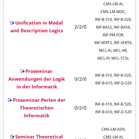
CMS‑LM‑AI,
CMS‑LM‑MOC,
INF‑B‑510, INF‑B‑520,
Unification in Modal
2/2/0
INF‑BAS2, INF‑BAS6,
and Description Logics
INF‑PM‑FOR,
INF‑VERT2, INF‑VERT6,
MCL‑AI, MCL‑KR,
MCL‑PI, MCL‑TCSL
Proseminar
INF‑B‑510, INF‑B‑520,
Anwendungen der Logik
0/2/0
INF‑B‑610, INF‑D‑520
in der Informatik
Proseminar Perlen der
INF‑B‑510, INF‑B‑520,
Theoretischen
0/2/0
INF‑B‑610, INF‑D‑520
Informatik
CMS‑LM‑ADV,
Seminar Theoretical
CMS‑LM‑AI,