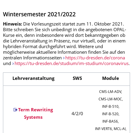
Wintersemester 2021/2022
Hinweis:
Die Vorlesungszeit startet zum 11. Oktober 2021.
Bitte schreiben Sie sich unbedingt in die angebotenen OPAL-
Kurse ein, denn insbesondere wird dort bekanntgegeben ob
die Lehrveranstaltung in Präsenz, nur virtuell, oder in einem
hybriden Format durchgeführt wird. Weitere und
möglicherweise aktuellere Informationen finden Sie auf den
zentralen Informationsseiten
https://tu-dresden.de/corona
und
https://tu-dresden.de/studium/im-studium/coronavirus
.
Lehrveranstaltung
SWS
Module
CMS‑LM‑ADV,
CMS‑LM‑MOC,
INF‑B‑510,
Term Rewriting
4/2/0
INF‑B‑520,
Systems
INF‑BAS6,
INF‑VERT6, MCL‑AI,