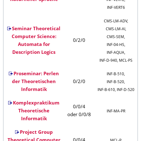
INF‑VERT2,
INF‑VERT6
CMS‑LM‑ADV,
Seminar Theoretical
CMS‑LM‑AI,
Computer Science:
CMS‑SEM,
0/2/0
Automata for
INF‑04‑HS,
Description Logics
INF‑AQUA,
INF‑D‑940, MCL‑PS
Proseminar: Perlen
INF‑B‑510,
der Theoretischen
0/2/0
INF‑B‑520,
Informatik
INF‑B‑610, INF‑D‑520
Komplexpraktikum
0/0/4
Theoretische
INF‑MA‑PR
oder 0/0/8
Informatik
Project Group
Theoretical Computer
0/0/4
MCL‑P