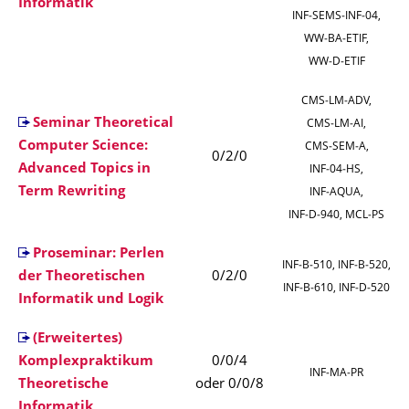
Informatik
INF‑SEMS‑INF‑04,
WW‑BA‑ETIF,
WW‑D‑ETIF
CMS‑LM‑ADV,
Seminar Theoretical
CMS‑LM‑AI,
Computer Science:
CMS‑SEM‑A,
0/2/0
Advanced Topics in
INF‑04‑HS,
Term Rewriting
INF‑AQUA,
INF‑D‑940, MCL‑PS
Proseminar: Perlen
INF‑B‑510, INF‑B‑520,
der Theoretischen
0/2/0
INF‑B‑610, INF‑D‑520
Informatik und Logik
(Erweitertes)
Komplexpraktikum
0/0/4
INF‑MA‑PR
Theoretische
oder 0/0/8
Informatik