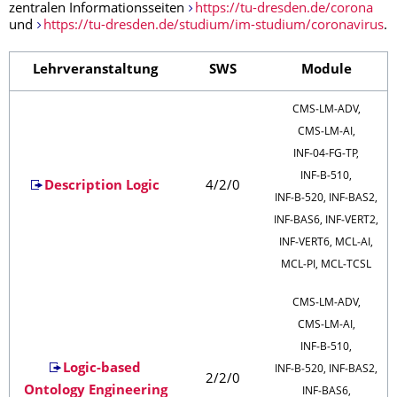
zentralen Informationsseiten
https://tu-dresden.de/corona
und
https://tu-dresden.de/studium/im-studium/coronavirus
.
Lehrveranstaltung
SWS
Module
CMS‑LM‑ADV,
CMS‑LM‑AI,
INF‑04‑FG‑TP,
INF‑B‑510,
Description Logic
4/2/0
INF‑B‑520, INF‑BAS2,
INF‑BAS6, INF‑VERT2,
INF‑VERT6, MCL‑AI,
MCL‑PI, MCL‑TCSL
CMS‑LM‑ADV,
CMS‑LM‑AI,
INF‑B‑510,
Logic-based
INF‑B‑520, INF‑BAS2,
2/2/0
Ontology Engineering
INF‑BAS6,