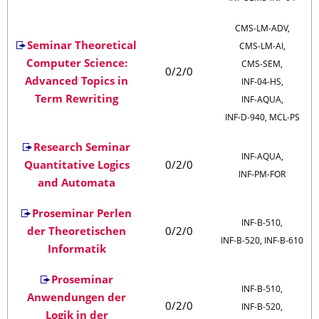
CMS‑LM‑ADV,
Seminar Theoretical
CMS‑LM‑AI,
Computer Science:
CMS‑SEM,
0/2/0
Advanced Topics in
INF‑04‑HS,
Term Rewriting
INF‑AQUA,
INF‑D‑940, MCL‑PS
Research Seminar
INF‑AQUA,
Quantitative Logics
0/2/0
INF‑PM‑FOR
and Automata
Proseminar Perlen
INF‑B‑510,
der Theoretischen
0/2/0
INF‑B‑520, INF‑B‑610
Informatik
Proseminar
INF‑B‑510,
Anwendungen der
0/2/0
INF‑B‑520,
Logik in der