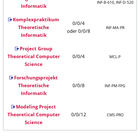
INF‑B‑610, INF‑D‑520
Informatik
Komplexpraktikum
0/0/4
Theoretische
INF‑MA‑PR
oder 0/0/8
Informatik
Project Group
Theoretical Computer
0/0/4
MCL‑P
Science
Forschungsprojekt
Theoretische
0/0/8
INF‑PM‑FPG
Informatik
Modeling Project
Theoretical Computer
0/0/12
CMS‑PRO
Science