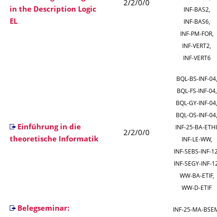
2/2/0/0
in the Description Logic
INF‑BAS2,
EL
INF‑BAS6,
INF‑PM‑FOR,
INF‑VERT2,
INF‑VERT6
BQL‑BS‑INF‑04
BQL‑FS‑INF‑04,
BQL‑GY‑INF‑04
BQL‑OS‑INF‑04
Einführung in die
INF‑25‑BA‑ETHI
2/2/0/0
theoretische Informatik
INF‑LE‑WW,
INF‑SEBS‑INF‑12
INF‑SEGY‑INF‑12
WW‑BA‑ETIF,
WW‑D‑ETIF
Belegseminar:
INF‑25‑MA‑BSE