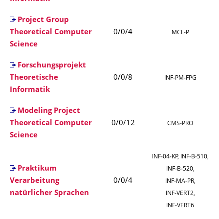
Project Group
Theoretical Computer
0/0/4
MCL‑P
Science
Forschungsprojekt
Theoretische
0/0/8
INF‑PM‑FPG
Informatik
Modeling Project
Theoretical Computer
0/0/12
CMS‑PRO
Science
INF‑04‑KP, INF‑B‑510,
Praktikum
INF‑B‑520,
Verarbeitung
0/0/4
INF‑MA‑PR,
natürlicher Sprachen
INF‑VERT2,
INF‑VERT6