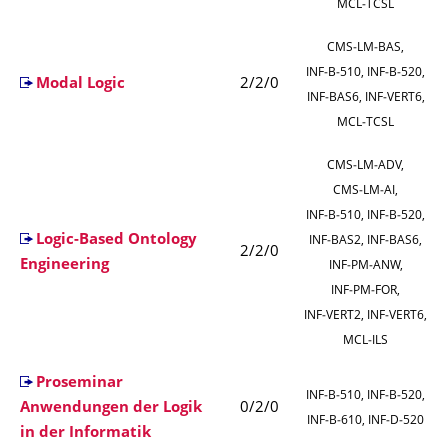
MCL‑TCSL
CMS‑LM‑BAS,
INF‑B‑510, INF‑B‑520,
Modal Logic
2/2/0
INF‑BAS6, INF‑VERT6,
MCL‑TCSL
CMS‑LM‑ADV,
CMS‑LM‑AI,
INF‑B‑510, INF‑B‑520,
Logic-Based Ontology
INF‑BAS2, INF‑BAS6,
2/2/0
Engineering
INF‑PM‑ANW,
INF‑PM‑FOR,
INF‑VERT2, INF‑VERT6,
MCL‑ILS
Proseminar
INF‑B‑510, INF‑B‑520,
Anwendungen der Logik
0/2/0
INF‑B‑610, INF‑D‑520
in der Informatik