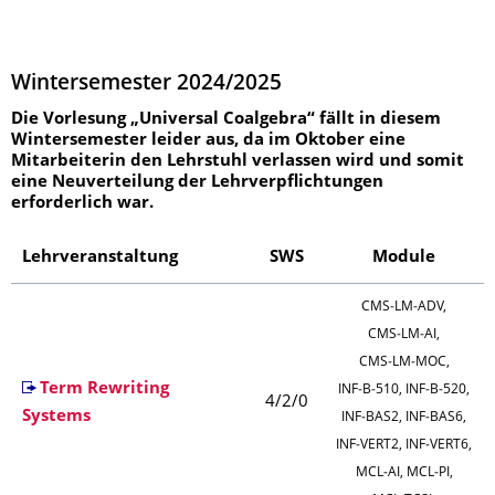
Wintersemester 2024/2025
Die Vorlesung „Universal Coalgebra“ fällt in diesem
Wintersemester leider aus, da im Oktober eine
Mitarbeiterin den Lehrstuhl verlassen wird und somit
eine Neuverteilung der Lehrverpflichtungen
erforderlich war.
Lehrveranstaltung
SWS
Module
CMS‑LM‑ADV,
CMS‑LM‑AI,
CMS‑LM‑MOC,
Term Rewriting
INF‑B‑510, INF‑B‑520,
4/2/0
Systems
INF‑BAS2, INF‑BAS6,
INF‑VERT2, INF‑VERT6,
MCL‑AI, MCL‑PI,