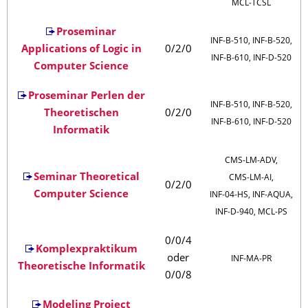
MCL‑TCSL
Proseminar
INF‑B‑510, INF‑B‑520,
Applications of Logic in
0/2/0
INF‑B‑610, INF‑D‑520
Computer Science
Proseminar Perlen der
INF‑B‑510, INF‑B‑520,
Theoretischen
0/2/0
INF‑B‑610, INF‑D‑520
Informatik
CMS‑LM‑ADV,
Seminar Theoretical
CMS‑LM‑AI,
0/2/0
Computer Science
INF‑04‑HS, INF‑AQUA,
INF‑D‑940, MCL‑PS
0/0/4
Komplexpraktikum
oder
INF‑MA‑PR
Theoretische Informatik
0/0/8
Modeling Project