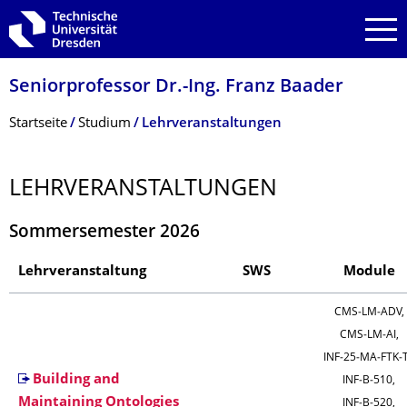
Zur Hauptnavigation springen
Zur Suche springen
Zum Inhalt springen
Seniorprofessor Dr.-Ing. Franz Baader
Breadcrumb-Menü
Startseite
Studium
Lehrveranstaltungen
LEHRVERANSTAL­TUNGEN
Sommersemester 2026
Lehrveranstaltung
SWS
Module
CMS‑LM‑ADV,
CMS‑LM‑AI,
INF‑25‑MA‑FTK‑T
Building and
INF‑B‑510,
Maintaining Ontologies
INF‑B‑520,