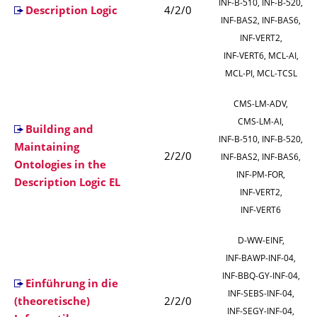
INF‑B‑510, INF‑B‑520,
Description Logic
4/2/0
INF‑BAS2, INF‑BAS6,
INF‑VERT2,
INF‑VERT6, MCL‑AI,
MCL‑PI, MCL‑TCSL
CMS‑LM‑ADV,
CMS‑LM‑AI,
Building and
INF‑B‑510, INF‑B‑520,
Maintaining
2/2/0
INF‑BAS2, INF‑BAS6,
Ontologies in the
INF‑PM‑FOR,
Description Logic EL
INF‑VERT2,
INF‑VERT6
D‑WW‑EINF,
INF‑BAWP‑INF‑04,
INF‑BBQ‑GY‑INF‑04,
Einführung in die
INF‑SEBS‑INF‑04,
(theoretische)
2/2/0
INF‑SEGY‑INF‑04,