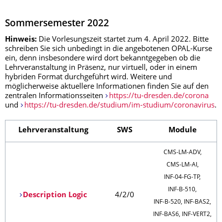
Sommersemester 2022
Hinweis:
Die Vorlesungszeit startet zum 4. April 2022. Bitte
schreiben Sie sich unbedingt in die angebotenen OPAL-Kurse
ein, denn insbesondere wird dort bekanntgegeben ob die
Lehrveranstaltung in Präsenz, nur virtuell, oder in einem
hybriden Format durchgeführt wird. Weitere und
möglicherweise aktuellere Informationen finden Sie auf den
zentralen Informationsseiten
https://tu-dresden.de/corona
und
https://tu-dresden.de/studium/im-studium/coronavirus
.
Lehrveranstaltung
SWS
Module
CMS‑LM‑ADV,
CMS‑LM‑AI,
INF‑04‑FG‑TP,
INF‑B‑510,
Description Logic
4/2/0
INF‑B‑520, INF‑BAS2,
INF‑BAS6, INF‑VERT2,