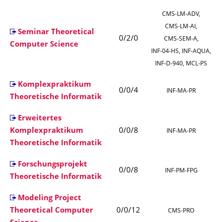
CMS‑LM‑ADV,
CMS‑LM‑AI,
Seminar Theoretical
0/2/0
CMS‑SEM‑A,
Computer Science
INF‑04‑HS, INF‑AQUA,
INF‑D‑940, MCL‑PS
Komplexpraktikum
0/0/4
INF‑MA‑PR
Theoretische Informatik
Erweitertes
Komplexpraktikum
0/0/8
INF‑MA‑PR
Theoretische Informatik
Forschungsprojekt
0/0/8
INF‑PM‑FPG
Theoretische Informatik
Modeling Project
Theoretical Computer
0/0/12
CMS‑PRO