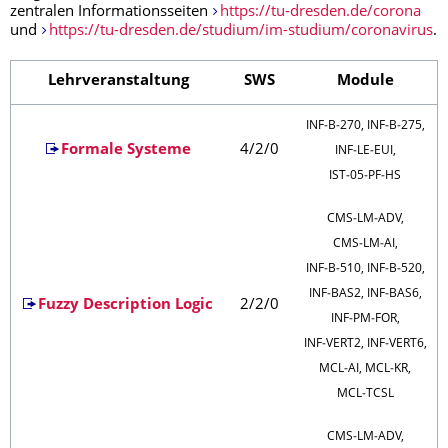
zentralen Informationsseiten
https://tu-dresden.de/corona
und
https://tu-dresden.de/studium/im-studium/coronavirus
.
Lehrveranstaltung
SWS
Module
INF‑B‑270, INF‑B‑275,
Formale Systeme
4/2/0
INF‑LE‑EUI,
IST‑05‑PF‑HS
CMS‑LM‑ADV,
CMS‑LM‑AI,
INF‑B‑510, INF‑B‑520,
INF‑BAS2, INF‑BAS6,
Fuzzy Description Logic
2/2/0
INF‑PM‑FOR,
INF‑VERT2, INF‑VERT6,
MCL‑AI, MCL‑KR,
MCL‑TCSL
CMS‑LM‑ADV,