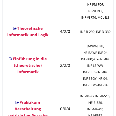
INF‑PM‑FOR,
INF‑VERT2,
INF‑VERT6, MCL‑ILS
Theoretische
4/2/0
INF‑B‑290, INF‑D‑330
Informatik und Logik
D‑WW‑EINF,
INF‑BAWP‑INF‑04,
Einführung in die
INF‑BBQ‑GY‑INF‑04,
(theoretische)
2/2/0
INF‑LE‑WW,
Informatik
INF‑SEBS‑INF‑04,
INF‑SEGY‑INF‑04,
INF‑SEMS‑INF‑04
INF‑04‑KP, INF‑B‑510,
Praktikum
INF‑B‑520,
Verarbeitung
0/0/4
INF‑MA‑PR,
natürlicher Sprache