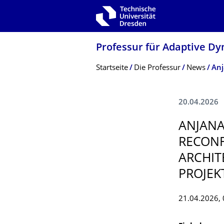
Zur Hauptnavigation springen
Zur Suche springen
Zum Inhalt springen
Professur für Adaptive D
Breadcrumb-Menü
Startseite
Die Professur
News
20.04.2026
ANJANA
RECONF
ARCHIT
PROJEK
21.04.2026, 