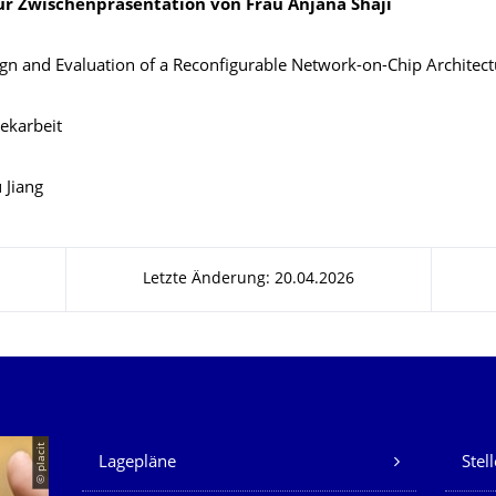
ur Zwischenpräsentation von Frau Anjana Shaji
gn and Evaluation of a Reconfigurable Network-on-Chip Architect
ekarbeit
 Jiang
Letzte Änderung: 20.04.2026
Unsere Dienste
© placit
Lagepläne
Stel