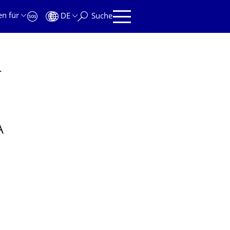
en für
DE
Suche
chenpräsentation Projektarbeit)
A