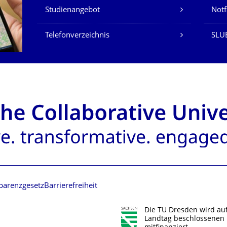
Studienangebot
Not
Telefonverzeichnis
SLU
parenzgesetz
Barrierefreiheit
Die TU Dresden wird au
Landtag beschlossenen 