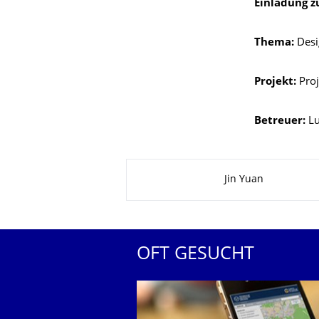
Einladung z
Thema:
Desi
Projekt:
Proj
Betreuer:
Lu
Zu dieser Seite
Jin Yuan
OFT GESUCHT