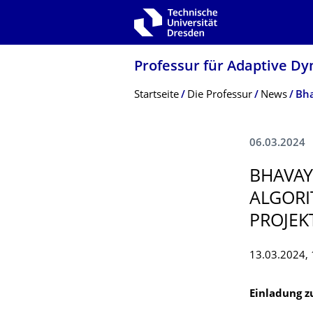
Zur Hauptnavigation springen
Zur Suche springen
Zum Inhalt springen
Professur für Adaptive D
Breadcrumb-Menü
Startseite
Die Professur
News
06.03.2024
BHAVAY
ALGORI
PROJEK
13.03.2024, 
Einladung z