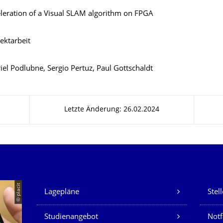
leration of a Visual SLAM algorithm on FPGA
ektarbeit
iel Podlubne, Sergio Pertuz, Paul Gottschaldt
Letzte Änderung: 26.02.2024
Unsere Dienste
© placit
Lagepläne
Stel
Studienangebot
Not