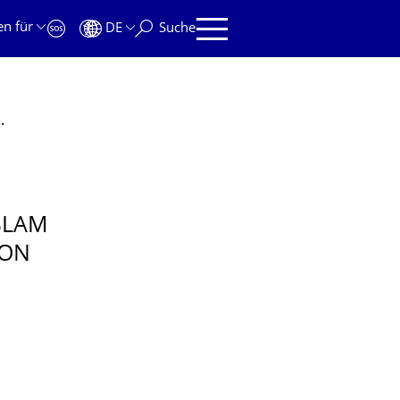
en für
DE
Suche
FPGA (Zwischenpräsentation Projektarbeit)
SLAM
ION