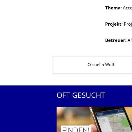
Thema:
Acce
Projekt:
Proj
Betreuer:
Ar
Zu dieser Seite
Cornelia Wulf
OFT GESUCHT
FINDEN!