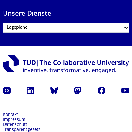
Unsere Dienste
Instagram
LinkedIn
Bluesky
Mastodon
Facebook
Yout
Kontakt
Impressum
Datenschutz
Transparenzgesetz