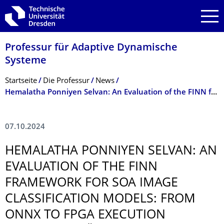
Zur Hauptnavigation springen
Zur Suche springen
Zum Inhalt springen
Professur für Adaptive Dynamische
Systeme
Breadcrumb-Menü
Startseite
Die Professur
News
Hemalatha Ponniyen Selvan: An Evaluation of the FINN framework for SoA Image Classification Models: From ONNX to FPGA Execution (Zwischenpräsentation Projektarbeit)
07.10.2024
HEMALATHA PONNIYEN SELVAN: AN
EVALUATION OF THE FINN
FRAMEWORK FOR SOA IMAGE
CLASSIFICATION MODELS: FROM
ONNX TO FPGA EXECUTION