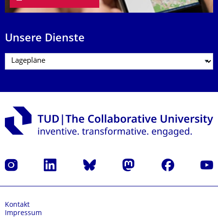
Unsere Dienste
Instagram
LinkedIn
Bluesky
Mastodon
Facebook
Yout
Kontakt
Impressum