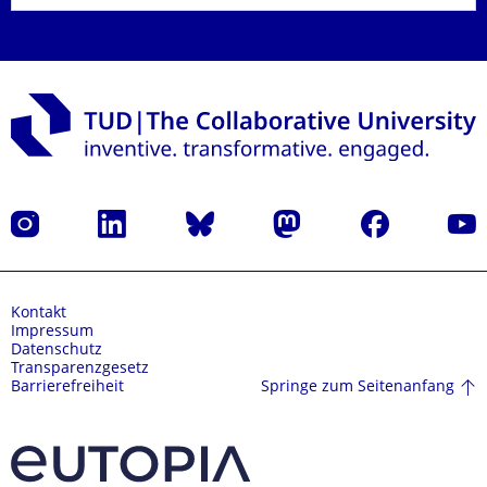
Instagram
LinkedIn
Bluesky
Mastodon
Facebook
Yout
Kontakt
Impressum
Datenschutz
Transparenzgesetz
Springe zum Seitenanfang
Barrierefreiheit