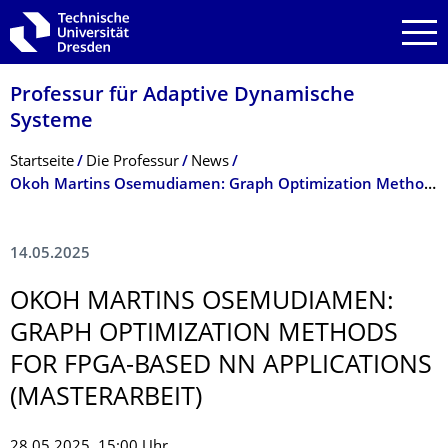
Zur Hauptnavigation springen
Zur Suche springen
Zum Inhalt springen
Professur für Adaptive Dynamische
Systeme
Breadcrumb-Menü
Startseite
Die Professur
News
Okoh Martins Osemudiamen: Graph Optimization Methods for FPGA-based NN Applications (Masterarbeit)
14.05.2025
OKOH MARTINS OSEMUDIAMEN:
GRAPH OPTIMIZATION METHODS
FOR FPGA-BASED NN APPLICATIONS
(MASTERARBEIT)
28.05.2025, 15:00 Uhr