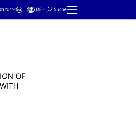
en für
DE
Suche
ION OF
 WITH