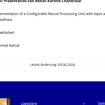
ur Präsentation von Rehan Karthik Chandralal
ementation of a Configurable Neural Processing Unit with Input 
ataflows
ektarbeit
med Kamal
Letzte Änderung: 03.06.2024
Unsere Dienste
© placit
Lagepläne
Stel