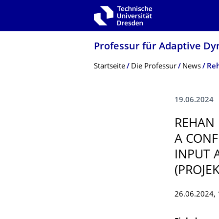
Zur Hauptnavigation springen
Zur Suche springen
Zum Inhalt springen
Professur für Adaptive D
Breadcrumb-Menü
Startseite
Die Professur
News
19.06.2024
REHAN 
A CONF
INPUT 
(PROJEK
26.06.2024, 