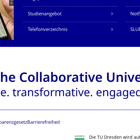
Studienangebot
Not
Telefonverzeichnis
SLU
parenzgesetz
Barrierefreiheit
Die TU Dresden wird au