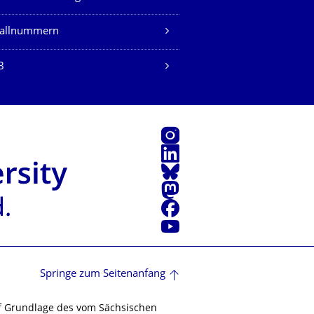
fallnummern
B
Instagram
LinkedIn
Bluesky
Mastodon
Facebook
Youtube
Springe zum Seitenanfang
f Grundlage des vom Sächsischen