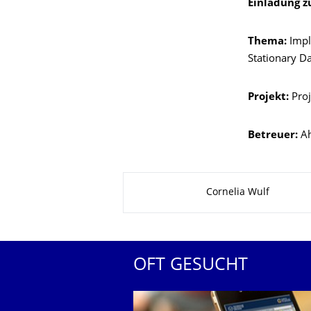
Einladung z
Thema:
Impl
Stationary D
Projekt:
Proj
Betreuer:
Ah
Zu dieser Seite
Cornelia Wulf
OFT GESUCHT