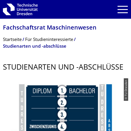
Zur Hauptnavigation springen
Zur Suche springen
Zum Inhalt springen
Fachschaftsrat Maschinenwesen
Breadcrumb-Menü
Startseite
Für Studieninteressierte
Studienarten und -abschlüsse
STUDIENARTEN UND -ABSCHLÜSSE
© TU Dresden