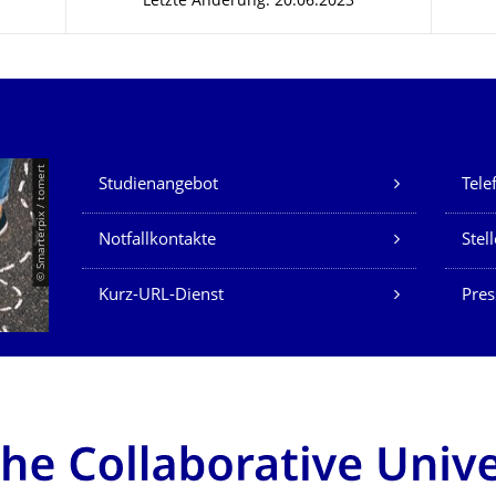
Letzte Änderung: 20.06.2023
Unsere Dienste
© Smarterpix / tomert
Studienangebot
Tele
Notfallkontakte
Stel
Kurz-URL-Dienst
Pres