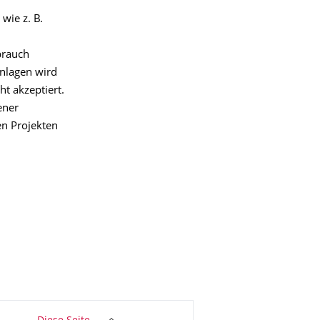
wie z. B.
brauch
nlagen wird
t akzeptiert.
ener
n Projekten