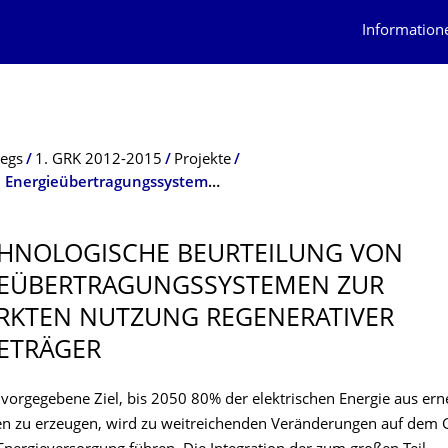
Information
legs
1. GRK 2012-2015
Projekte
P5: Technologische Beurteilung von Energieübertragungssystemen zur verstärkten Nutzung regenerativer Energieträger
CHNOLOGISCHE BEURTEILUNG VON
EÜBERTRA­GUNGSSYSTEMEN ZUR
RKTEN NUTZUNG REGENERATIVER
ETRÄGER
h vorgegebene Ziel, bis 2050 80% der elektrischen Energie aus er
en zu erzeugen, wird zu weitreichenden Veränderungen auf dem 