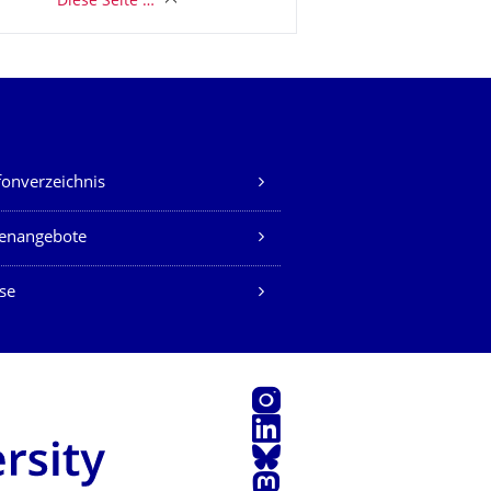
Diese Seite …
fonverzeichnis
lenangebote
se
Instagram
LinkedIn
Bluesky
Mastodon