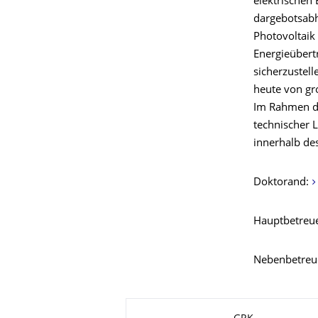
elektrischen 
dargebotsabh
Photovoltaik
Energieübert
sicherzustel
heute von gr
Im Rahmen di
technischer 
innerhalb de
Doktorand:
Hauptbetreu
Nebenbetreu
Zu dieser Seite