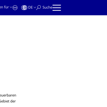
en für
DE
Suche
neuerbaren
Gebiet der