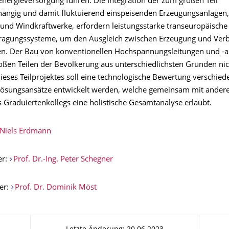
Energieversorgung führen. Die Integration der zum großen Teil
ängig und damit fluktuierend einspeisenden Erzeugungsanlagen, 
 und Windkraftwerke, erfordern leistungsstarke transeuropäische
ragungssysteme, um den Ausgleich zwischen Erzeugung und Ver
len. Der Bau von konventionellen Hochspannungsleitungen und -a
oßen Teilen der Bevölkerung aus unterschiedlichsten Gründen nich
eses Teilprojektes soll eine technologische Bewertung verschied
Lösungsansätze entwickelt werden, welche gemeinsam mit andere
s Graduiertenkollegs eine holistische Gesamtanalyse erlaubt.
Niels Erdmann
er:
Prof. Dr.-Ing. Peter Schegner
er:
Prof. Dr. Dominik Möst