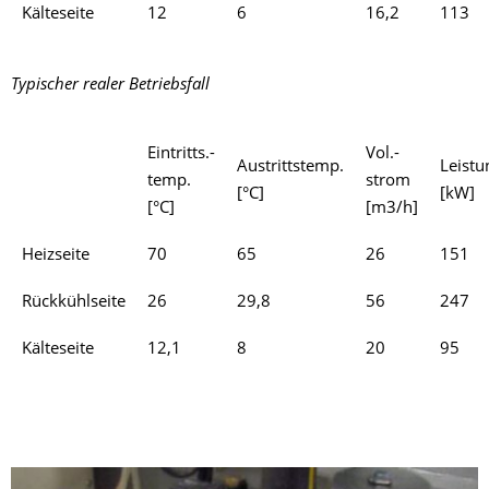
Kälteseite
12
6
16,2
113
Typischer realer Betriebsfall
Eintritts.-
Vol.-
Austrittstemp.
Leistu
temp.
strom
[°C]
[kW]
[°C]
[m3/h]
Heizseite
70
65
26
151
Rückkühlseite
26
29,8
56
247
Kälteseite
12,1
8
20
95