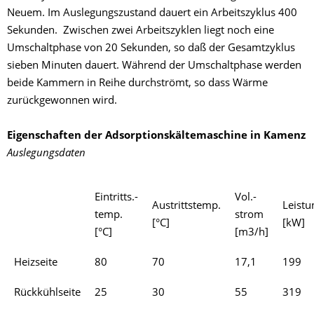
Neuem. Im Auslegungszustand dauert ein Arbeitszyklus 400
Sekunden. Zwischen zwei Arbeitszyklen liegt noch eine
Umschaltphase von 20 Sekunden, so daß der Gesamtzyklus
sieben Minuten dauert. Während der Umschaltphase werden
beide Kammern in Reihe durchströmt, so dass Wärme
zurückgewonnen wird.
Eigenschaften der Adsorptionskältemaschine in Kamenz
Auslegungsdaten
Eintritts.-
Vol.-
Austrittstemp.
Leistu
temp.
strom
[°C]
[kW]
[°C]
[m3/h]
Heizseite
80
70
17,1
199
Rückkühlseite
25
30
55
319