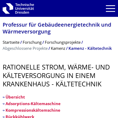
Zur Hauptnavigation springen
Zur Suche springen
Zum Inhalt springen
Professur für Gebäudeenergie­technik und
Wärmeversorgung
Breadcrumb-Menü
Startseite
Forschung
Forschungsprojekte
Abgeschlossene Projekte
Kamenz
Kamenz - Kältetechnik
RATIONELLE STROM, WÄRME- UND
KÄLTEVERSORGUNG IN EINEM
KRANKENHAUS - KÄLTETECHNIK
Übersicht
Adsorptions-Kältemaschine
Kompressionskältemschine
Rückkühlwerk