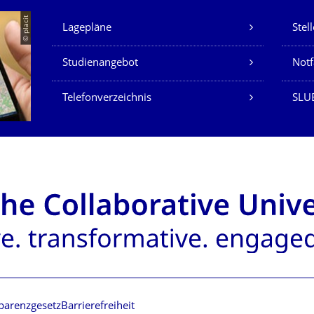
Unsere Dienste
© placit
Lagepläne
Stel
Studienangebot
Not
Telefonverzeichnis
SLU
parenzgesetz
Barrierefreiheit