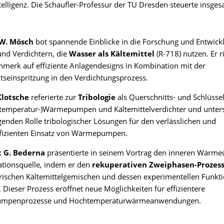
telligenz. Die Schaufler-Professur der TU Dresden steuerte insges
W. Mösch
bot spannende Einblicke in die Forschung und Entwick
nd Verdichtern, die
Wasser als Kältemittel
(R-718) nutzen. Er r
merk auf effiziente Anlagendesigns in Kombination mit der
itseinspritzung in den Verdichtungsprozess.
Klotsche
referierte zur
Tribologie
als Querschnitts- und Schlüsse
htemperatur-)Wärmepumpen und Kältemittelverdichter und unters
enden Rolle tribologischer Lösungen für den verlässlichen und
ffizienten Einsatz von Wärmepumpen.
 G. Bederna
präsentierte in seinem Vortrag den inneren Wärme
ationsquelle, indem er den
rekuperativen Zweiphasen-Prozes
ischen Kältemittelgemischen und dessen experimentellen Funkt
e. Dieser Prozess eröffnet neue Möglichkeiten für effizientere
mpenprozesse und Hochtemperaturwärmeanwendungen.