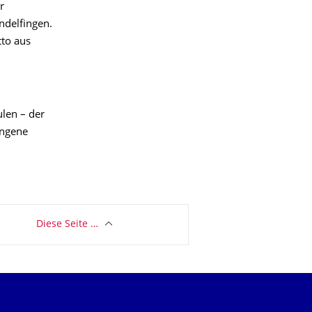
r
delfingen.
tto aus
len – der
ungene
Diese Seite …