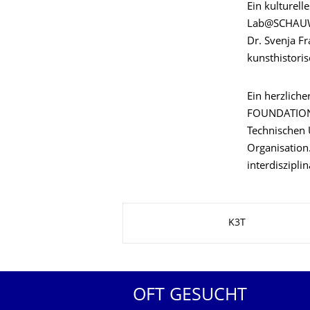
Ein kulturell
Lab@SCHAUWE
Dr. Svenja F
kunsthistoris
Ein herzlich
FOUNDATION, 
Technischen 
Organisation.
interdiszipl
Zu dieser Seite
K3T
OFT GESUCHT