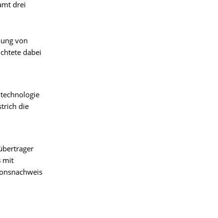
amt drei
lung von
ichtete dabei
ltechnologie
trich die
übertrager
s
mit
ionsnachweis