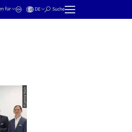
en für
DE
Suche
© Janina Koch