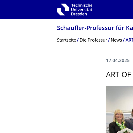
Zur Hauptnavigation springen
Zur Suche springen
Zum Inhalt springen
Schaufler-Professur für K
Breadcrumb-Menü
Startseite
Die Professur
News
AR
17.04.2025
ART OF