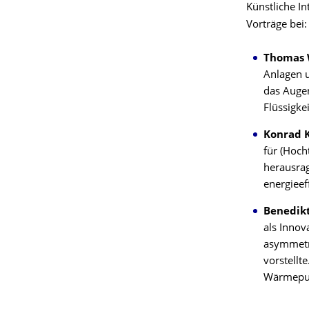
Künstliche In
Vorträge bei:
Thomas 
Anlagen u
das Augen
Flüssigke
Konrad 
für (Hoc
herausrag
energiee
Benedikt
als Innov
asymmetr
vorstellt
Wärmepu