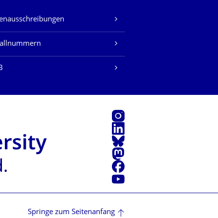
lenausschreibungen
fallnummern
B
Instagram
LinkedIn
Bluesky
Mastodon
Facebook
Youtube
Springe zum Seitenanfang