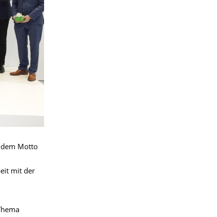
r dem Motto
it mit der
 Thema