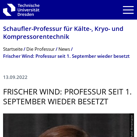
Zur Hauptnavigation springen
Zur Suche springen
Zum Inhalt springen
Schaufler-Professur für Kälte-, Kryo- und
Kompressorentech­nik
Breadcrumb-Menü
Startseite
Die Professur
News
Frischer Wind: Professur seit 1. September wieder besetzt
13.09.2022
FRISCHER WIND: PROFESSUR SEIT 1.
SEPTEMBER WIEDER BESETZT
© Michael Arnemann