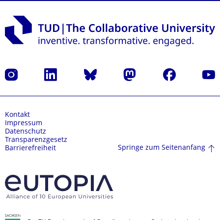
Instagram
LinkedIn
Bluesky
Mastodon
Facebook
Yout
Kontakt
Impressum
Datenschutz
Transparenzgesetz
Springe zum Seitenanfang
Barrierefreiheit