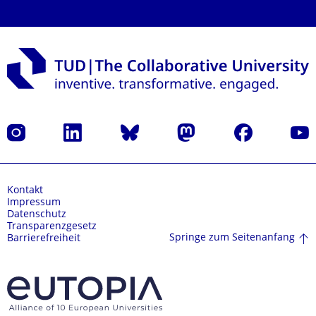
Instagram
LinkedIn
Bluesky
Mastodon
Facebook
Yout
Kontakt
Impressum
Datenschutz
Transparenzgesetz
Springe zum Seitenanfang
Barrierefreiheit