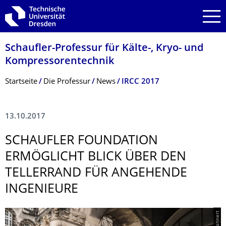
Zur Hauptnavigation springen
Zur Suche springen
Zum Inhalt springen
Schaufler-Professur für Kälte-, Kryo- und
Kompressorentech­nik
Breadcrumb-Menü
Startseite
Die Professur
News
IRCC 2017
13.10.2017
SCHAUFLER FOUNDATION
ERMÖGLICHT BLICK ÜBER DEN
TELLERRAND FÜR ANGEHENDE
INGENIEURE