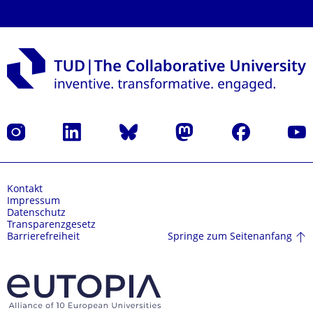
Instagram
LinkedIn
Bluesky
Mastodon
Facebook
Yout
Kontakt
Impressum
Datenschutz
Transparenzgesetz
Springe zum Seitenanfang
Barrierefreiheit