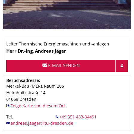
Leiter Thermische Energiemaschinen und -anlagen
Name
Herr
Dr.-Ing.
Andreas
Jäger
E-MAIL SENDEN
Adresse
Besuchsadresse:
Merkel-Bau (MER), Raum 206
Helmholtzstraße 14
01069
Dresden
Zeige Karte von diesem Ort.
Tel.