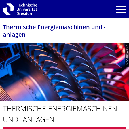
Zur Hauptnavigation springen
Zur Suche springen
Zum Inhalt springen
Thermische Energiemaschinen und -
anlagen
© André Wirsig
THERMISCHE ENERGIEMA­SCHINEN
UND -ANLAGEN