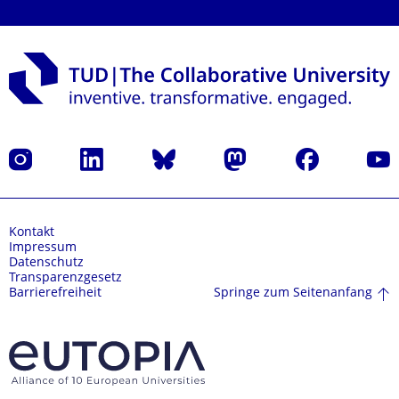
Instagram
LinkedIn
Bluesky
Mastodon
Facebook
Yout
Kontakt
Impressum
Datenschutz
Transparenzgesetz
Springe zum Seitenanfang
Barrierefreiheit