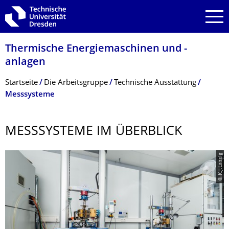
Zur Hauptnavigation springen
Zur Suche springen
Zum Inhalt springen
Thermische Energiemaschinen und -
anlagen
Breadcrumb-Menü
Startseite
Die Arbeitsgruppe
Technische Ausstattung
Messsysteme
MESSSYSTEME IM ÜBERBLICK
© K.J.Lassig