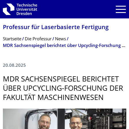
Zur Hauptnavigation springen
Zur Suche springen
Zum Inhalt springen
Professur für Laserbasierte Fertigung
Breadcrumb-Menü
Startseite
Die Professur
News
MDR Sachsenspiegel berichtet über Upcycling-Forschung der Fakultät Maschinenwesen
20.08.2025
MDR SACHSENSPIEGEL BERICHTET
ÜBER UPCYCLING-FORSCHUNG DER
FAKULTÄT MASCHINENWESEN
© Felix Wey