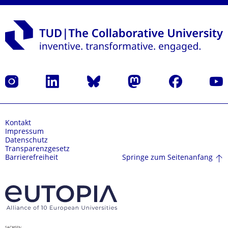
Instagram
LinkedIn
Bluesky
Mastodon
Facebook
Yout
Kontakt
Impressum
Datenschutz
Transparenzgesetz
Springe zum Seitenanfang
Barrierefreiheit