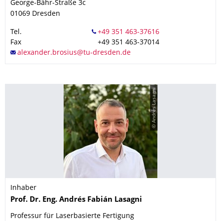
George-Bähr-Straße 3c
01069
Dresden
Tel.
Fax
+49 351 463-37014
© Andrés Lasagni
Inhaber
Name
Prof. Dr. Eng.
Andrés Fabián
Lasagni
Professur für Laserbasierte Fertigung